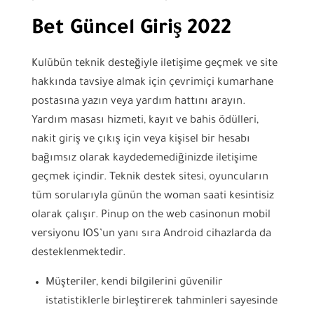
Bet Güncel Giriş 2022
Kulübün teknik desteğiyle iletişime geçmek ve site
hakkında tavsiye almak için çevrimiçi kumarhane
postasına yazın veya yardım hattını arayın.
Yardım masası hizmeti, kayıt ve bahis ödülleri,
nakit giriş ve çıkış için veya kişisel bir hesabı
bağımsız olarak kaydedemediğinizde iletişime
geçmek içindir. Teknik destek sitesi, oyuncuların
tüm sorularıyla günün the woman saati kesintisiz
olarak çalışır. Pinup on the web casinonun mobil
versiyonu IOS’un yanı sıra Android cihazlarda da
desteklenmektedir.
Müşteriler, kendi bilgilerini güvenilir
istatistiklerle birleştirerek tahminleri sayesinde