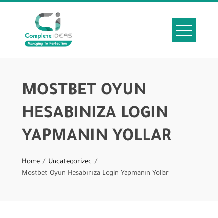
MOSTBET OYUN
HESABINIZA LOGIN
YAPMANIN YOLLAR
Home
Uncategorized
Mostbet Oyun Hesabınıza Login Yapmanın Yollar