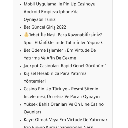
Mobil Uygulama Ile Pin Up Casinoyu
Android Empieza Iphone’da
Oynayabilirsiniz
Bet Güncel Giriş 2022
1xbet İle Nasil Para Kazanabi̇li̇rsi̇ni̇z?
Spor Etki̇nli̇kleri̇nde Tahmi̇nler Yapmak
Bet Ödeme İşlemleri: Em Virtude De
Yatırma Ve Afin De Çekme
Jackpot Casinoları Rapid Genel Görünüm”
Kişisel Hesabınıza Para Yatırma
Yöntemleri
Casino Pin Up Türkiye – Resmi Sitenin
Incelemesi, Ücretsiz Ve Paralı Oynayın
Yüksek Bahis Oranları Ve On Line Casino
Oyunları
Kayıt Olmak Veya Em Virtude De Yatırmak