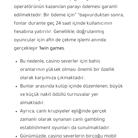
operatörünün kazanılan parayı ödemesi garanti
edilmektedir. Bir ödeme için” “başvurduktan sonra,
fonlar durante geç 24 saat içinde kullanıcının
hesabına yatırılır. Genellikle, doğrulanmış
oyuncular için afin de çekme işlemi anında
gerçekleşir
1win games
.
Bu nedenle, casino severler için bahis
oranlarının yüksek olması önemli bir özellik
olarak karşımıza çıkmaktadır.
Bunlar arasında kulüp içinde düzenlenen, büyük
ve küçük nakit ödüllü turnuvalar yer
almaktadır.
Ayrıca, canlı krupiyeler eşliğinde gerçek
zamanlı olarak oynanan canlı gambling
establishment oyunları da sunulmaktadır.
Günümüzde, casino severlerin birçoğu mobil