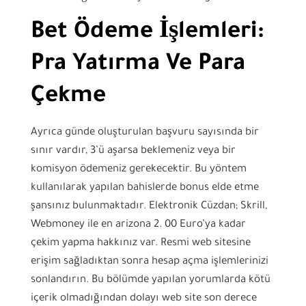
Bet Ödeme İşlemleri:
Pra Yatırma Ve Para
Çekme
Ayrıca günde oluşturulan başvuru sayısında bir
sınır vardır, 3’ü aşarsa beklemeniz veya bir
komisyon ödemeniz gerekecektir. Bu yöntem
kullanılarak yapılan bahislerde bonus elde etme
şansınız bulunmaktadır. Elektronik Cüzdan; Skrill,
Webmoney ile en arizona 2. 00 Euro’ya kadar
çekim yapma hakkınız var. Resmi web sitesine
erişim sağladıktan sonra hesap açma işlemlerinizi
sonlandırın. Bu bölümde yapılan yorumlarda kötü
içerik olmadığından dolayı web site son derece