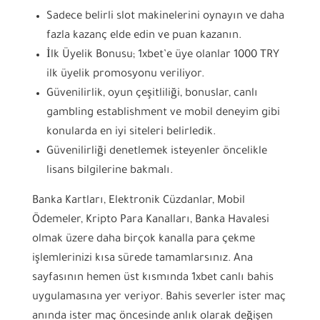
Sadece belirli slot makinelerini oynayın ve daha
fazla kazanç elde edin ve puan kazanın.
İlk Üyelik Bonusu; 1xbet’e üye olanlar 1000 TRY
ilk üyelik promosyonu veriliyor.
Güvenilirlik, oyun çeşitliliği, bonuslar, canlı
gambling establishment ve mobil deneyim gibi
konularda en iyi siteleri belirledik.
Güvenilirliği denetlemek isteyenler öncelikle
lisans bilgilerine bakmalı.
Banka Kartları, Elektronik Cüzdanlar, Mobil
Ödemeler, Kripto Para Kanalları, Banka Havalesi
olmak üzere daha birçok kanalla para çekme
işlemlerinizi kısa sürede tamamlarsınız. Ana
sayfasının hemen üst kısmında 1xbet canlı bahis
uygulamasına yer veriyor. Bahis severler ister maç
anında ister maç öncesinde anlık olarak değişen