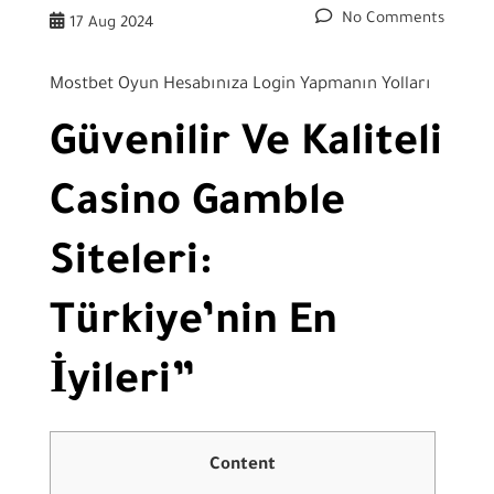
No Comments
17
Aug 2024
Mostbet Oyun Hesabınıza Login Yapmanın Yolları
Güvenilir Ve Kaliteli
Casino Gamble
Siteleri:
Türkiye’nin En
İyileri”
Content