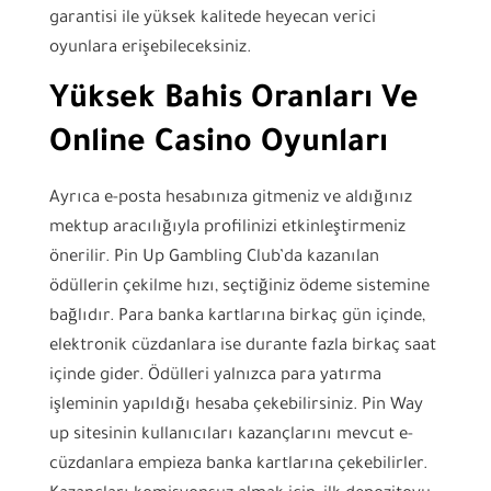
garantisi ile yüksek kalitede heyecan verici
oyunlara erişebileceksiniz.
Yüksek Bahis Oranları Ve
Online Casino Oyunları
Ayrıca e-posta hesabınıza gitmeniz ve aldığınız
mektup aracılığıyla profilinizi etkinleştirmeniz
önerilir. Pin Up Gambling Club’da kazanılan
ödüllerin çekilme hızı, seçtiğiniz ödeme sistemine
bağlıdır. Para banka kartlarına birkaç gün içinde,
elektronik cüzdanlara ise durante fazla birkaç saat
içinde gider. Ödülleri yalnızca para yatırma
işleminin yapıldığı hesaba çekebilirsiniz. Pin Way
up sitesinin kullanıcıları kazançlarını mevcut e-
cüzdanlara empieza banka kartlarına çekebilirler.