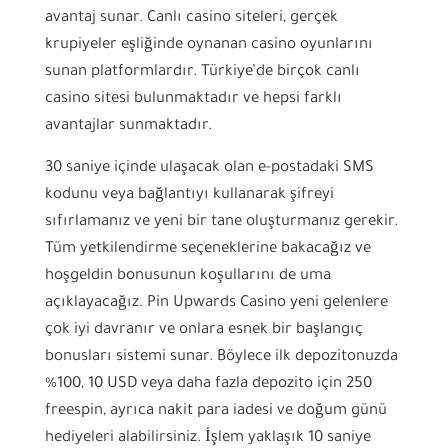
avantaj sunar. Canlı casino siteleri, gerçek
krupiyeler eşliğinde oynanan casino oyunlarını
sunan platformlardır. Türkiye’de birçok canlı
casino sitesi bulunmaktadır ve hepsi farklı
avantajlar sunmaktadır.
30 saniye içinde ulaşacak olan e-postadaki SMS
kodunu veya bağlantıyı kullanarak şifreyi
sıfırlamanız ve yeni bir tane oluşturmanız gerekir.
Tüm yetkilendirme seçeneklerine bakacağız ve
hoşgeldin bonusunun koşullarını de uma
açıklayacağız. Pin Upwards Casino yeni gelenlere
çok iyi davranır ve onlara esnek bir başlangıç
bonusları sistemi sunar. Böylece ilk depozitonuzda
%100, 10 USD veya daha fazla depozito için 250
freespin, ayrıca nakit para iadesi ve doğum günü
hediyeleri alabilirsiniz. İşlem yaklaşık 10 saniye