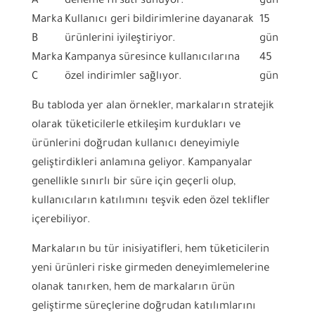
A
deneme fırsatı sunuyor.
gün
Marka
Kullanıcı geri bildirimlerine dayanarak
15
B
ürünlerini iyileştiriyor.
gün
Marka
Kampanya süresince kullanıcılarına
45
C
özel indirimler sağlıyor.
gün
Bu tabloda yer alan örnekler, markaların stratejik
olarak tüketicilerle etkileşim kurdukları ve
ürünlerini doğrudan kullanıcı deneyimiyle
geliştirdikleri anlamına geliyor. Kampanyalar
genellikle sınırlı bir süre için geçerli olup,
kullanıcıların katılımını teşvik eden özel teklifler
içerebiliyor.
Markaların bu tür inisiyatifleri, hem tüketicilerin
yeni ürünleri riske girmeden deneyimlemelerine
olanak tanırken, hem de markaların ürün
geliştirme süreçlerine doğrudan katılımlarını