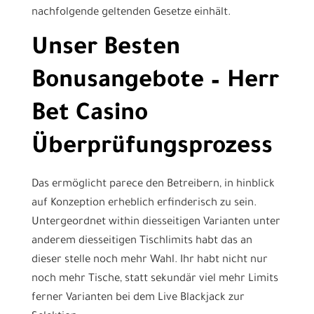
nachfolgende geltenden Gesetze einhält.
Unser Besten
Bonusangebote – Herr
Bet Casino
Überprüfungsprozess
Das ermöglicht parece den Betreibern, in hinblick
auf Konzeption erheblich erfinderisch zu sein.
Untergeordnet within diesseitigen Varianten unter
anderem diesseitigen Tischlimits habt das an
dieser stelle noch mehr Wahl. Ihr habt nicht nur
noch mehr Tische, statt sekundär viel mehr Limits
ferner Varianten bei dem Live Blackjack zur