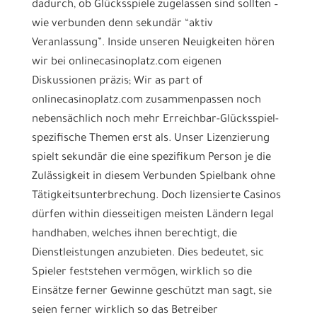
dadurch, ob Glücksspiele zugelassen sind sollten –
wie verbunden denn sekundär “aktiv
Veranlassung”. Inside unseren Neuigkeiten hören
wir bei onlinecasinoplatz.com eigenen
Diskussionen präzis; Wir as part of
onlinecasinoplatz.com zusammenpassen noch
nebensächlich noch mehr Erreichbar-Glücksspiel-
spezifische Themen erst als. Unser Lizenzierung
spielt sekundär die eine spezifikum Person je die
Zulässigkeit in diesem Verbunden Spielbank ohne
Tätigkeitsunterbrechung. Doch lizensierte Casinos
dürfen within diesseitigen meisten Ländern legal
handhaben, welches ihnen berechtigt, die
Dienstleistungen anzubieten. Dies bedeutet, sic
Spieler feststehen vermögen, wirklich so die
Einsätze ferner Gewinne geschützt man sagt, sie
seien ferner wirklich so das Betreiber