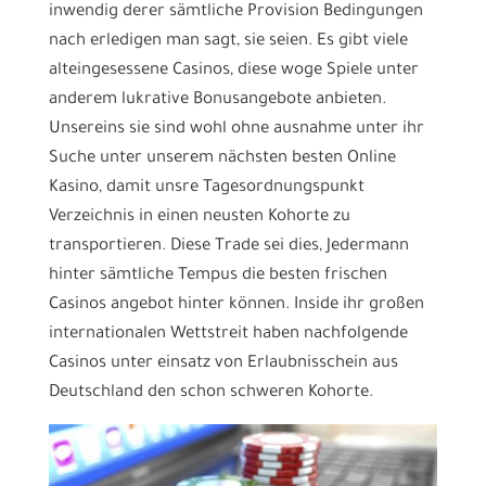
inwendig derer sämtliche Provision Bedingungen
nach erledigen man sagt, sie seien. Es gibt viele
alteingesessene Casinos, diese woge Spiele unter
anderem lukrative Bonusangebote anbieten.
Unsereins sie sind wohl ohne ausnahme unter ihr
Suche unter unserem nächsten besten Online
Kasino, damit unsre Tagesordnungspunkt
Verzeichnis in einen neusten Kohorte zu
transportieren. Diese Trade sei dies, Jedermann
hinter sämtliche Tempus die besten frischen
Casinos angebot hinter können. Inside ihr großen
internationalen Wettstreit haben nachfolgende
Casinos unter einsatz von Erlaubnisschein aus
Deutschland den schon schweren Kohorte.