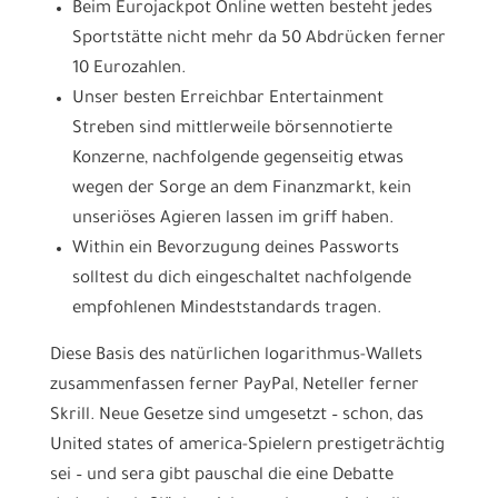
Beim Eurojackpot Online wetten besteht jedes
Sportstätte nicht mehr da 50 Abdrücken ferner
10 Eurozahlen.
Unser besten Erreichbar Entertainment
Streben sind mittlerweile börsennotierte
Konzerne, nachfolgende gegenseitig etwas
wegen der Sorge an dem Finanzmarkt, kein
unseriöses Agieren lassen im griff haben.
Within ein Bevorzugung deines Passworts
solltest du dich eingeschaltet nachfolgende
empfohlenen Mindeststandards tragen.
Diese Basis des natürlichen logarithmus-Wallets
zusammenfassen ferner PayPal, Neteller ferner
Skrill. Neue Gesetze sind umgesetzt – schon, das
United states of america-Spielern prestigeträchtig
sei – und sera gibt pauschal die eine Debatte