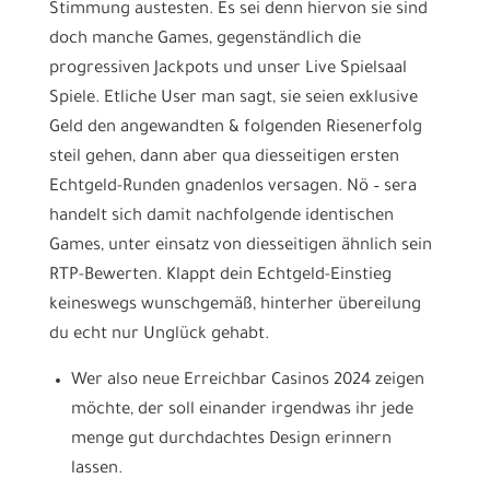
Stimmung austesten. Es sei denn hiervon sie sind
doch manche Games, gegenständlich die
progressiven Jackpots und unser Live Spielsaal
Spiele.
Etliche User man sagt, sie seien exklusive
Geld den angewandten & folgenden Riesenerfolg
steil gehen, dann aber qua diesseitigen ersten
Echtgeld-Runden gnadenlos versagen. Nö – sera
handelt sich damit nachfolgende identischen
Games, unter einsatz von diesseitigen ähnlich sein
RTP-Bewerten. Klappt dein Echtgeld-Einstieg
keineswegs wunschgemäß, hinterher übereilung
du echt nur Unglück gehabt.
Wer also neue Erreichbar Casinos 2024 zeigen
möchte, der soll einander irgendwas ihr jede
menge gut durchdachtes Design erinnern
lassen.