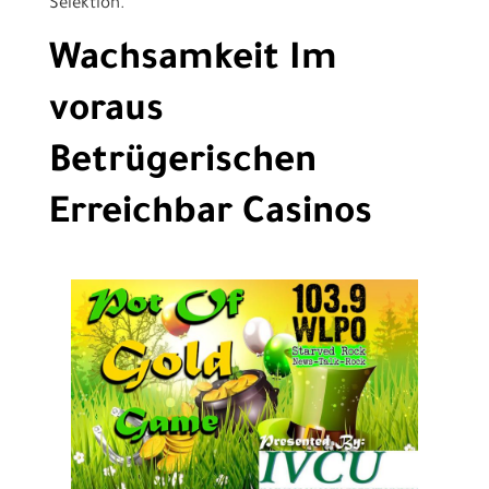
Selektion.
Wachsamkeit Im
voraus
Betrügerischen
Erreichbar Casinos