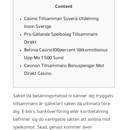
Content
Casino Tillsamman Suverä Utdelning
Inom Sverige
Pro Gällande Spelbolag Tillsammans
Direkt
Betinia Casino100percent Välkomstbonus
Upp Mo 1 500 Sund
Casinon Tillsammans Bonuspengar Mot
Direkt Casino:
Saken dä betalningsmetod ni känner dej tryggats
tillsammans är självklart saken dä ultimata före
dig. E-börs, banköverföring eller kortbetalning
befinner sig do vanligaste sätten att avlöna mot
spelkontot. Skad, genast kommer även