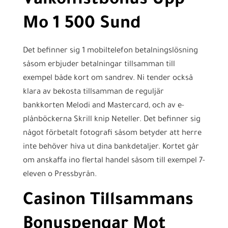
Välkomstbonus Upp
Mo 1 500 Sund
Det befinner sig 1 mobiltelefon betalningslösning
såsom erbjuder betalningar tillsamman till
exempel både kort om sandrev. Ni tender också
klara av bekosta tillsamman de reguljär
bankkorten Melodi and Mastercard, och av e-
plånböckerna Skrill knip Neteller. Det befinner sig
något förbetalt fotografi såsom betyder att herre
inte behöver hiva ut dina bankdetaljer. Kortet går
om anskaffa ino flertal handel såsom till exempel 7-
eleven o Pressbyrån.
Casinon Tillsammans
Bonuspengar Mot