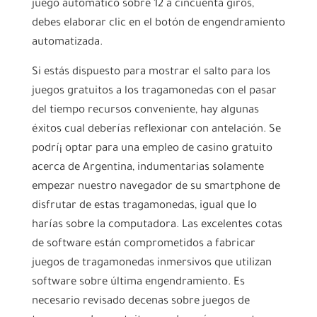
juego automático sobre 12 a cincuenta giros,
debes elaborar clic en el botón de engendramiento
automatizada.
Si estás dispuesto para mostrar el salto para los
juegos gratuitos a los tragamonedas con el pasar
del tiempo recursos conveniente, hay algunas
éxitos cual deberías reflexionar con antelación. Se
podrí¡ optar para una empleo de casino gratuito
acerca de Argentina, indumentarias solamente
empezar nuestro navegador de su smartphone de
disfrutar de estas tragamonedas, igual que lo
harías sobre la computadora. Las excelentes cotas
de software están comprometidos a fabricar
juegos de tragamonedas inmersivos que utilizan
software sobre última engendramiento. Es
necesario revisado decenas sobre juegos de