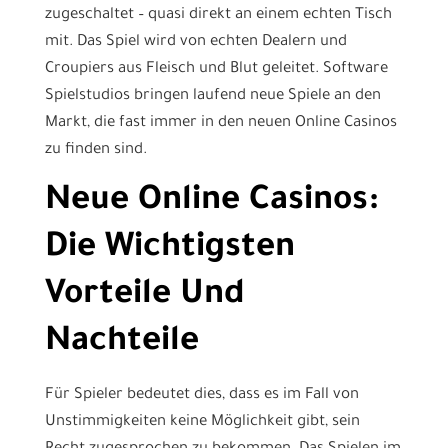
zugeschaltet – quasi direkt an einem echten Tisch
mit. Das Spiel wird von echten Dealern und
Croupiers aus Fleisch und Blut geleitet. Software
Spielstudios bringen laufend neue Spiele an den
Markt, die fast immer in den neuen Online Casinos
zu finden sind.
Neue Online Casinos:
Die Wichtigsten
Vorteile Und
Nachteile
Für Spieler bedeutet dies, dass es im Fall von
Unstimmigkeiten keine Möglichkeit gibt, sein