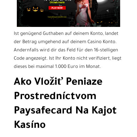
Ist genügend Guthaben auf deinem Konto, landet
der Betrag umgehend auf deinem Casino Konto.
Andernfalls wird dir das Feld für den 16-stelligen
Code angezeigt. Ist Ihr Konto nicht verifiziert, liegt
dieses bei maximal 1.000 Euro im Monat.
Ako Vložiť Peniaze
Prostredníctvom
Paysafecard Na Kajot
Kasíno