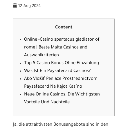
12
Aug 2024
Content
Online -Casino spartacus gladiator of
rome | Beste Malta Casinos and
Auswahlkriterien
Top 5 Casino Bonus Ohne Einzahlung
Was Ist Ein Paysafecard Casinos?
Ako Vložiť Peniaze Prostredníctvom
Paysafecard Na Kajot Kasíno
Neue Online Casinos: Die Wichtigsten
Vorteile Und Nachteile
Ja, die attraktivsten Bonusangebote sind in den