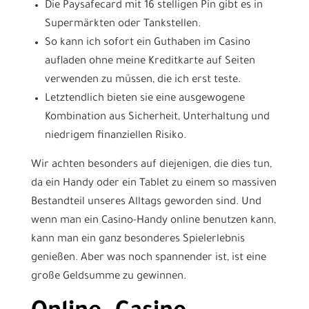
Die Paysafecard mit 16 stelligen Pin gibt es in
Supermärkten oder Tankstellen.
So kann ich sofort ein Guthaben im Casino
aufladen ohne meine Kreditkarte auf Seiten
verwenden zu müssen, die ich erst teste.
Letztendlich bieten sie eine ausgewogene
Kombination aus Sicherheit, Unterhaltung und
niedrigem finanziellen Risiko.
Wir achten besonders auf diejenigen, die dies tun,
da ein Handy oder ein Tablet zu einem so massiven
Bestandteil unseres Alltags geworden sind. Und
wenn man ein Casino-Handy online benutzen kann,
kann man ein ganz besonderes Spielerlebnis
genießen. Aber was noch spannender ist, ist eine
große Geldsumme zu gewinnen.