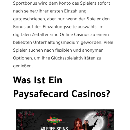
Sportbonus wird dem Konto des Spielers sofort
nach seiner/ihrer ersten Einzahlung
gutgeschrieben, aber nur, wenn der Spieler den
Bonus auf der Einzahlungsseite auswählt. Im
digitalen Zeitalter sind Online Casinos zu einem
beliebten Unterhaltungsmedium geworden. Viele
Spieler suchen nach flexiblen und anonymen
Optionen, um ihre Glücksspielaktivitäten zu
genießen.
Was Ist Ein
Paysafecard Casinos?