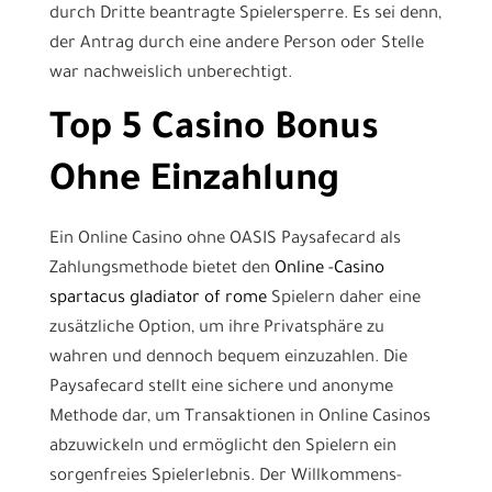
durch Dritte beantragte Spielersperre. Es sei denn,
der Antrag durch eine andere Person oder Stelle
war nachweislich unberechtigt.
Top 5 Casino Bonus
Ohne Einzahlung
Ein Online Casino ohne OASIS Paysafecard als
Zahlungsmethode bietet den
Online -Casino
spartacus gladiator of rome
Spielern daher eine
zusätzliche Option, um ihre Privatsphäre zu
wahren und dennoch bequem einzuzahlen. Die
Paysafecard stellt eine sichere und anonyme
Methode dar, um Transaktionen in Online Casinos
abzuwickeln und ermöglicht den Spielern ein
sorgenfreies Spielerlebnis. Der Willkommens-