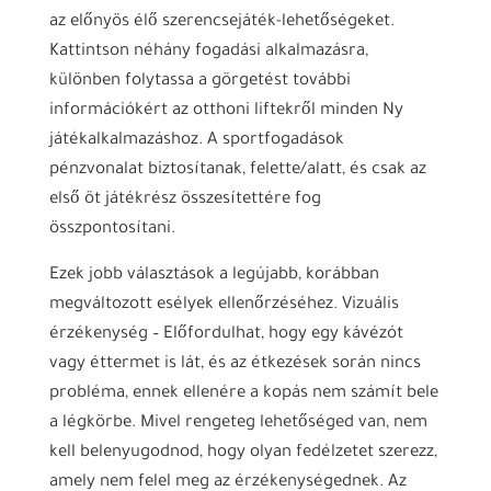
az előnyös élő szerencsejáték-lehetőségeket.
Kattintson néhány fogadási alkalmazásra,
különben folytassa a görgetést további
információkért az otthoni liftekről minden Ny
játékalkalmazáshoz. A sportfogadások
pénzvonalat biztosítanak, felette/alatt, és csak az
első öt játékrész összesítettére fog
összpontosítani.
Ezek jobb választások a legújabb, korábban
megváltozott esélyek ellenőrzéséhez. Vizuális
érzékenység – Előfordulhat, hogy egy kávézót
vagy éttermet is lát, és az étkezések során nincs
probléma, ennek ellenére a kopás nem számít bele
a légkörbe. Mivel rengeteg lehetőséged van, nem
kell belenyugodnod, hogy olyan fedélzetet szerezz,
amely nem felel meg az érzékenységednek. Az