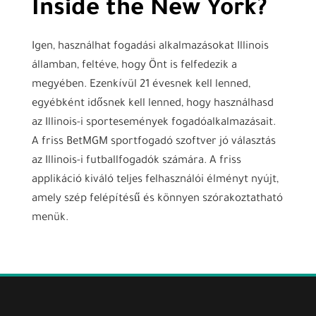
Inside the New York?
Igen, használhat fogadási alkalmazásokat Illinois
államban, feltéve, hogy Önt is felfedezik a
megyében. Ezenkívül 21 évesnek kell lenned,
egyébként idősnek kell lenned, hogy használhasd
az Illinois-i sportesemények fogadóalkalmazásait.
A friss BetMGM sportfogadó szoftver jó választás
az Illinois-i futballfogadók számára. A friss
applikáció kiváló teljes felhasználói élményt nyújt,
amely szép felépítésű és könnyen szórakoztatható
menük.