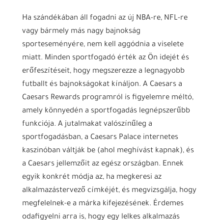
Ha szándékában áll fogadni az új NBA-re, NFL-re
vagy bármely más nagy bajnokság
sporteseményére, nem kell aggódnia a viselete
miatt. Minden sportfogadó érték az Ön idejét és
erőfeszítéseit, hogy megszerezze a legnagyobb
futballt és bajnokságokat kínáljon. A Caesars a
Caesars Rewards programról is figyelemre méltó,
amely könnyedén a sportfogadás legnépszerűbb
funkciója. A jutalmakat valószínűleg a
sportfogadásban, a Caesars Palace internetes
kaszinóban váltják be (ahol meghívást kapnak), és
a Caesars jellemzőit az egész országban. Ennek
egyik konkrét módja az, ha megkeresi az
alkalmazástervező címkéjét, és megvizsgálja, hogy
megfelelnek-e a márka kifejezésének. Érdemes
odafigyelni arra is, hogy egy lelkes alkalmazás