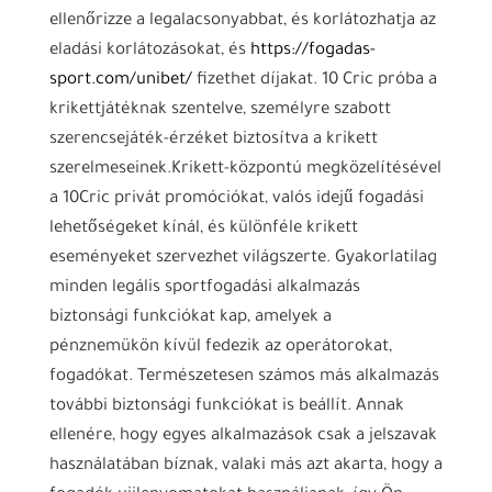
ellenőrizze a legalacsonyabbat, és korlátozhatja az
eladási korlátozásokat, és
https://fogadas-
sport.com/unibet/
fizethet díjakat.
10 Cric próba a
krikettjátéknak szentelve, személyre szabott
szerencsejáték-érzéket biztosítva a krikett
szerelmeseinek.Krikett-központú megközelítésével
a 10Cric privát promóciókat, valós idejű fogadási
lehetőségeket kínál, és különféle krikett
eseményeket szervezhet világszerte. Gyakorlatilag
minden legális sportfogadási alkalmazás
biztonsági funkciókat kap, amelyek a
pénznemükön kívül fedezik az operátorokat,
fogadókat. Természetesen számos más alkalmazás
további biztonsági funkciókat is beállít. Annak
ellenére, hogy egyes alkalmazások csak a jelszavak
használatában bíznak, valaki más azt akarta, hogy a