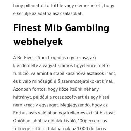
hány pillanatot töltött le vagy elemezhetett, hogy
elkerülje az adathalász csalásokat.
Finest Mlb Gambling
webhelyek
A BetRivers Sportfogadás egy terasz, aki
kiérdemelte a vágyat számos figyelemre méltó
funkció, valamint a stabil kaszinóválasztások iránt,
és kiváló minőségű élő szerencsejátékokat kínál.
Azonban fontos, hogy közelítsünk néhány
hátrányt, például a rossz szoftvert és egy kissé
nem kreatív egységet. Megjegyzendő, hogy az
Enthusiasts valójában egy kellemes extrát biztosít
Ohióban, ahol az oldalak kiváló, 100percent-os
tétkiegészítőt is találhatnak az 1.000 dolláros