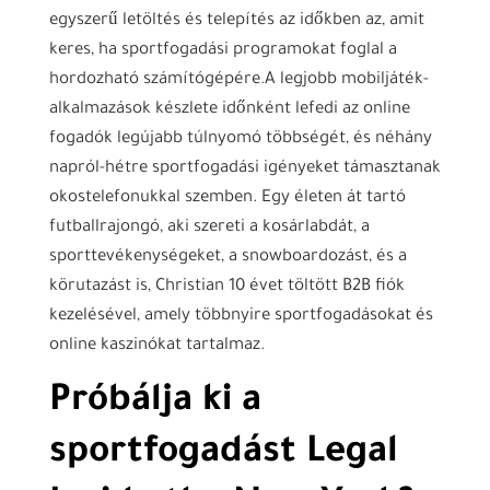
egyszerű letöltés és telepítés az időkben az, amit
keres, ha sportfogadási programokat foglal a
hordozható számítógépére.A legjobb mobiljáték-
alkalmazások készlete időnként lefedi az online
fogadók legújabb túlnyomó többségét, és néhány
napról-hétre sportfogadási igényeket támasztanak
okostelefonukkal szemben. Egy életen át tartó
futballrajongó, aki szereti a kosárlabdát, a
sporttevékenységeket, a snowboardozást, és a
körutazást is, Christian 10 évet töltött B2B fiók
kezelésével, amely többnyire sportfogadásokat és
online kaszinókat tartalmaz.
Próbálja ki a
sportfogadást Legal