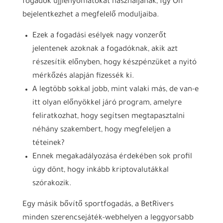
fogadók ujjlenyomatokat használjanak, így Ön
bejelentkezhet a megfelelő moduljaiba.
Ezek a fogadási esélyek nagy vonzerőt
jelentenek azoknak a fogadóknak, akik azt
részesítik előnyben, hogy készpénzüket a nyitó
mérkőzés alapján fizessék ki.
A legtöbb sokkal jobb, mint valaki más, de van-e
itt olyan előnyökkel járó program, amelyre
feliratkozhat, hogy segítsen megtapasztalni
néhány szakembert, hogy megfeleljen a
téteinek?
Ennek megakadályozása érdekében sok profil
úgy dönt, hogy inkább kriptovalutákkal
szórakozik.
Egy másik bővítő sportfogadás, a BetRivers
minden szerencsejáték-webhelyen a leggyorsabb