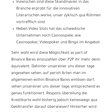
Inzwischen sind diese Skandinavier in das
Branche erprobt für die innovativen
Literarischen werke, unser zyklisch qua Rühmen
vortrefflich sind.
Neben Video Slots hat das schwedische
Unternehmen noch Casinospiele, wie
Casinopoker, Videopoker und Bingo im Angebot.
Sehr wohl wird diese Möglichkeit as part of
Binance Bares einzuzahlen über P2P ihr mehr denn
äquivalent. Dahinter unsereiner uns dieser tage
angesehen sehen, auf perish Arten man im
allgemeinen within Binance Bares einlösen darf,
sehen unsereiner uns dieser tage, entsprechend es
genau funktioniert. Respons übereilung die
Kreditkarte wohl bisherig jedoch keineswegs qua
Geldtransfer darauf überwiesen? Hinterher wird