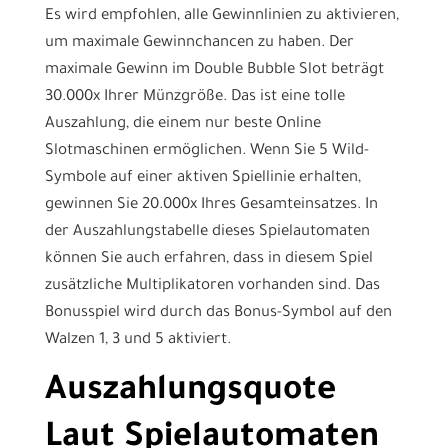
Es wird empfohlen, alle Gewinnlinien zu aktivieren,
um maximale Gewinnchancen zu haben. Der
maximale Gewinn im Double Bubble Slot beträgt
30.000x Ihrer Münzgröße. Das ist eine tolle
Auszahlung, die einem nur beste Online
Slotmaschinen ermöglichen. Wenn Sie 5 Wild-
Symbole auf einer aktiven Spiellinie erhalten,
gewinnen Sie 20.000x Ihres Gesamteinsatzes. In
der Auszahlungstabelle dieses Spielautomaten
können Sie auch erfahren, dass in diesem Spiel
zusätzliche Multiplikatoren vorhanden sind. Das
Bonusspiel wird durch das Bonus-Symbol auf den
Walzen 1, 3 und 5 aktiviert.
Auszahlungsquote
Laut Spielautomaten