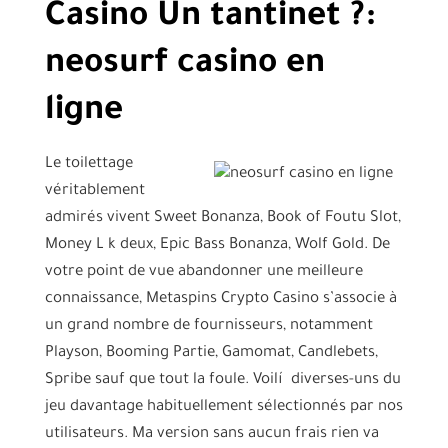
Casino Un tantinet ?:
neosurf casino en
ligne
Le toilettage
véritablement
admirés vivent Sweet Bonanza, Book of Foutu Slot,
Money L k deux, Epic Bass Bonanza, Wolf Gold. De
votre point de vue abandonner une meilleure
connaissance, Metaspins Crypto Casino s’associe à
un grand nombre de fournisseurs, notamment
Playson, Booming Partie, Gamomat, Candlebets,
Spribe sauf que tout la foule. Voilí diverses-uns du
jeu davantage habituellement sélectionnés par nos
utilisateurs. Ma version sans aucun frais rien va