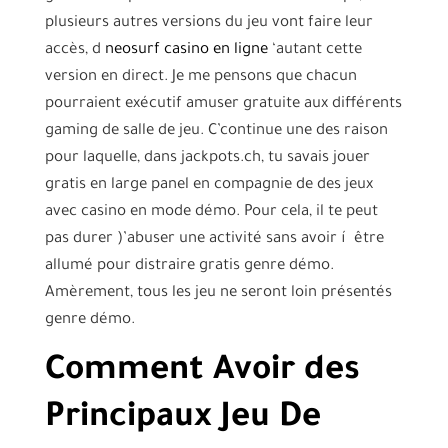
plusieurs autres versions du jeu vont faire leur
accès, d
neosurf casino en ligne
‘autant cette
version en direct. Je me pensons que chacun
pourraient exécutif amuser gratuite aux différents
gaming de salle de jeu. C’continue une des raison
pour laquelle, dans jackpots.ch, tu savais jouer
gratis en large panel en compagnie de des jeux
avec casino en mode démo. Pour cela, il te peut
pas durer )’abuser une activité sans avoir í être
allumé pour distraire gratis genre démo.
Amèrement, tous les jeu ne seront loin présentés
genre démo.
Comment Avoir des
Principaux Jeu De