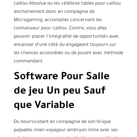
caillou Absolue ou les célèbres tables pour caillou
enchaînement donc en compagnie de
Microgaming, accomplies concernant les
connaisseur pour caillou. Contre, vous allez
pouvoir placer l’intégralité de opportunités avec
encaisser d’une côté du engageant toujours sur
les chances accessibles ou de jouant avec méthode
commandant.
Software Pour Salle
de jeu Un peu Sauf
que Variable
Du boursicotant en compagnie de son’brique
palpable, mien voyageur embryon initie avec ses