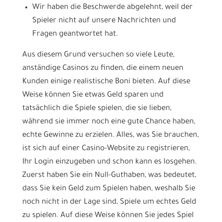
Wir haben die Beschwerde abgelehnt, weil der
Spieler nicht auf unsere Nachrichten und
Fragen geantwortet hat.
Aus diesem Grund versuchen so viele Leute,
anständige Casinos zu finden, die einem neuen
Kunden einige realistische Boni bieten. Auf diese
Weise können Sie etwas Geld sparen und
tatsächlich die Spiele spielen, die sie lieben,
während sie immer noch eine gute Chance haben,
echte Gewinne zu erzielen. Alles, was Sie brauchen,
ist sich auf einer Casino-Website zu registrieren,
Ihr Login einzugeben und schon kann es losgehen.
Zuerst haben Sie ein Null-Guthaben, was bedeutet,
dass Sie kein Geld zum Spielen haben, weshalb Sie
noch nicht in der Lage sind, Spiele um echtes Geld
zu spielen. Auf diese Weise können Sie jedes Spiel