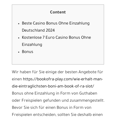
Content
Beste Casino Bonus Ohne Einzahlung
Deutschland 2024
Kostenlose 7 Euro Casino Bonus Ohne
Einzahlung
Bonus
Wir haben für Sie einige der besten Angebote für
einen
https://bookofra-play.com/wie-erhalt-man-
die-eintraglichsten-boni-am-book-of-ra-slot/
Bonus ohne Einzahlung in Form von Guthaben
oder Freispielen gefunden und zusammengestellt.
Bevor Sie sich für einen Bonus in Form von
Freispielen entscheiden, sollten Sie deshalb einen