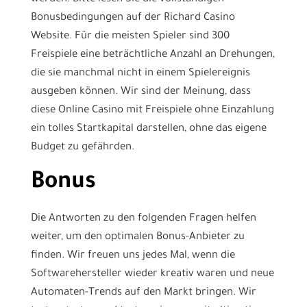
Bonusbedingungen auf der Richard Casino
Website. Für die meisten Spieler sind 300
Freispiele eine beträchtliche Anzahl an Drehungen,
die sie manchmal nicht in einem Spielereignis
ausgeben können. Wir sind der Meinung, dass
diese Online Casino mit Freispiele ohne Einzahlung
ein tolles Startkapital darstellen, ohne das eigene
Budget zu gefährden.
Bonus
Die Antworten zu den folgenden Fragen helfen
weiter, um den optimalen Bonus-Anbieter zu
finden. Wir freuen uns jedes Mal, wenn die
Softwarehersteller wieder kreativ waren und neue
Automaten-Trends auf den Markt bringen. Wir