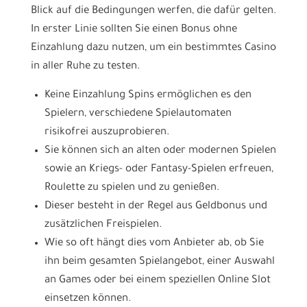
Blick auf die Bedingungen werfen, die dafür gelten.
In erster Linie sollten Sie einen Bonus ohne
Einzahlung dazu nutzen, um ein bestimmtes Casino
in aller Ruhe zu testen.
Keine Einzahlung Spins ermöglichen es den
Spielern, verschiedene Spielautomaten
risikofrei auszuprobieren.
Sie können sich an alten oder modernen Spielen
sowie an Kriegs- oder Fantasy-Spielen erfreuen,
Roulette zu spielen und zu genießen.
Dieser besteht in der Regel aus Geldbonus und
zusätzlichen Freispielen.
Wie so oft hängt dies vom Anbieter ab, ob Sie
ihn beim gesamten Spielangebot, einer Auswahl
an Games oder bei einem speziellen Online Slot
einsetzen können.