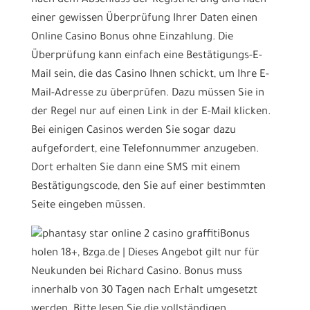
nach dem Abschluss der Registrierung und nach
einer gewissen Überprüfung Ihrer Daten einen
Online Casino Bonus ohne Einzahlung. Die
Überprüfung kann einfach eine Bestätigungs-E-
Mail sein, die das Casino Ihnen schickt, um Ihre E-
Mail-Adresse zu überprüfen. Dazu müssen Sie in
der Regel nur auf einen Link in der E-Mail klicken.
Bei einigen Casinos werden Sie sogar dazu
aufgefordert, eine Telefonnummer anzugeben.
Dort erhalten Sie dann eine SMS mit einem
Bestätigungscode, den Sie auf einer bestimmten
Seite eingeben müssen.
Bonus
holen 18+, Bzga.de | Dieses Angebot gilt nur für
Neukunden bei Richard Casino. Bonus muss
innerhalb von 30 Tagen nach Erhalt umgesetzt
werden. Bitte lesen Sie die vollständigen