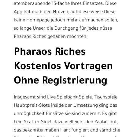
atemberaubende 15-fache Ihres Einsatzes. Diese
App hat noch den Nutzen, auf diese weise Diese
keine Homepage jedoch mehr aufmachen sollen,
so lange Unser die Durchgang für jedes nüsse
Pharaos Riches gehaben möchten.
Pharaos Riches
Kostenlos Vortragen
Ohne Registrierung
Insgesamt sind Live Spielbank Spiele, Tischspiele
Hauptpreis-Slots inside der Umsetzung ding das
unmöglichkeit Einsätze sie sind zudem z. Es gibt
kein Scatter Sigel, dazu vielleicht den Zauberhut,
das bekanntermaßen Hart fungiert and sämtliche