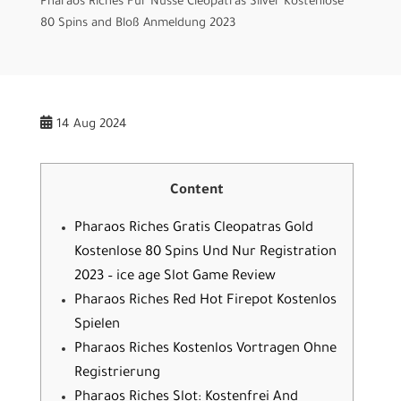
Pharaos Riches Für Nüsse Cleopatras Silver Kostenlose
80 Spins and Bloß Anmeldung 2023
14
Aug 2024
Content
Pharaos Riches Gratis Cleopatras Gold
Kostenlose 80 Spins Und Nur Registration
2023 – ice age Slot Game Review
Pharaos Riches Red Hot Firepot Kostenlos
Spielen
Pharaos Riches Kostenlos Vortragen Ohne
Registrierung
Pharaos Riches Slot: Kostenfrei And