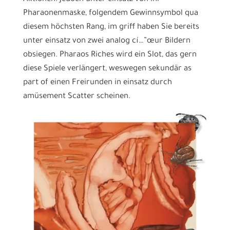
Pharaonenmaske, folgendem Gewinnsymbol qua
diesem höchsten Rang, im griff haben Sie bereits
unter einsatz von zwei analog cí…”œur Bildern
obsiegen. Pharaos Riches wird ein Slot, das gern
diese Spiele verlängert, weswegen sekundär as
part of einen Freirunden in einsatz durch
amüsement Scatter scheinen.