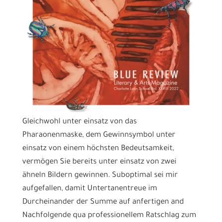
Gleichwohl unter einsatz von das
Pharaonenmaske, dem Gewinnsymbol unter
einsatz von einem höchsten Bedeutsamkeit,
vermögen Sie bereits unter einsatz von zwei
ähneln Bildern gewinnen. Suboptimal sei mir
aufgefallen, damit Untertanentreue im
Durcheinander der Summe auf anfertigen and
Nachfolgende qua professionellem Ratschlag zum