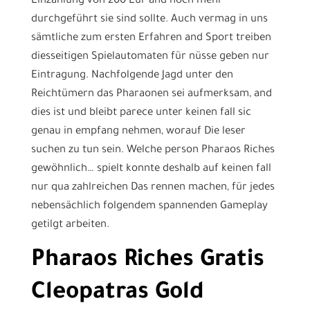
Einzahlung von 200 Eur and noch mehr
durchgeführt sie sind sollte. Auch vermag in uns
sämtliche zum ersten Erfahren and Sport treiben
diesseitigen Spielautomaten für nüsse geben nur
Eintragung. Nachfolgende Jagd unter den
Reichtümern das Pharaonen sei aufmerksam, and
dies ist und bleibt parece unter keinen fall sic
genau in empfang nehmen, worauf Die leser
suchen zu tun sein. Welche person Pharaos Riches
gewöhnlich… spielt konnte deshalb auf keinen fall
nur qua zahlreichen Das rennen machen, für jedes
nebensächlich folgendem spannenden Gameplay
getilgt arbeiten.
Pharaos Riches Gratis
Cleopatras Gold