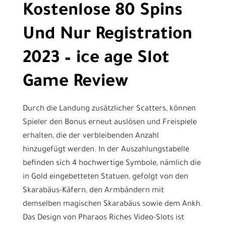
Kostenlose 80 Spins
Und Nur Registration
2023 – ice age Slot
Game Review
Durch die Landung zusätzlicher Scatters, können
Spieler den Bonus erneut auslösen und Freispiele
erhalten, die der verbleibenden Anzahl
hinzugefügt werden. In der Auszahlungstabelle
befinden sich 4 hochwertige Symbole, nämlich die
in Gold eingebetteten Statuen, gefolgt von den
Skarabäus-Käfern, den Armbändern mit
demselben magischen Skarabäus sowie dem Ankh.
Das Design von Pharaos Riches Video-Slots ist