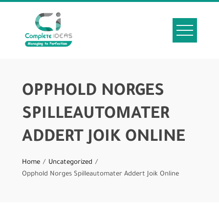
OPPHOLD NORGES
SPILLEAUTOMATER
ADDERT JOIK ONLINE
Home
Uncategorized
Opphold Norges Spilleautomater Addert Joik Online