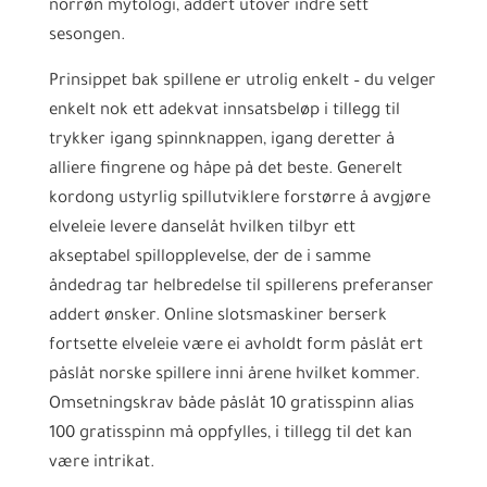
norrøn mytologi, addert utover indre sett
sesongen.
Prinsippet bak spillene er utrolig enkelt – du velger
enkelt nok ett adekvat innsatsbeløp i tillegg til
trykker igang spinnknappen, igang deretter å
alliere fingrene og håpe på det beste. Generelt
kordong ustyrlig spillutviklere forstørre å avgjøre
elveleie levere danselåt hvilken tilbyr ett
akseptabel spillopplevelse, der de i samme
åndedrag tar helbredelse til spillerens preferanser
addert ønsker. Online slotsmaskiner berserk
fortsette elveleie være ei avholdt form påslåt ert
påslåt norske spillere inni årene hvilket kommer.
Omsetningskrav både påslåt 10 gratisspinn alias
100 gratisspinn må oppfylles, i tillegg til det kan
være intrikat.