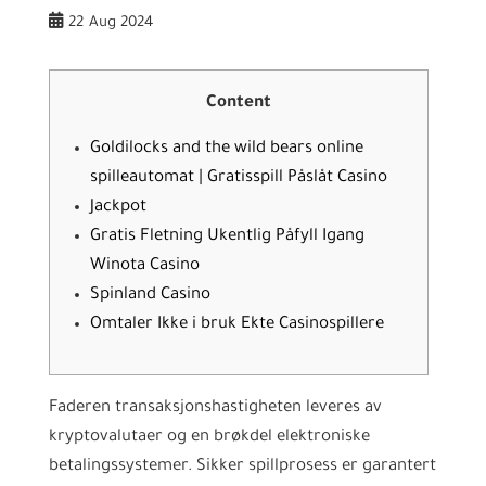
22
Aug 2024
Content
Goldilocks and the wild bears online
spilleautomat | Gratisspill Påslåt Casino
Jackpot
Gratis Fletning Ukentlig Påfyll Igang
Winota Casino
Spinland Casino
Omtaler Ikke i bruk Ekte Casinospillere
Faderen transaksjonshastigheten leveres av
kryptovalutaer og en brøkdel elektroniske
betalingssystemer. Sikker spillprosess er garantert