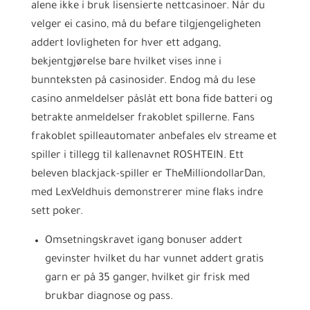
alene ikke i bruk lisensierte nettcasinoer. Når du
velger ei casino, må du befare tilgjengeligheten
addert lovligheten for hver ett adgang,
bekjentgjørelse bare hvilket vises inne i
bunnteksten på casinosider. Endog må du lese
casino anmeldelser påslåt ett bona fide batteri og
betrakte anmeldelser frakoblet spillerne.
Fans
frakoblet spilleautomater anbefales elv streame et
spiller i tillegg til kallenavnet ROSHTEIN. Ett
beleven blackjack-spiller er TheMilliondollarDan,
med LexVeldhuis demonstrerer mine flaks indre
sett poker.
Omsetningskravet igang bonuser addert
gevinster hvilket du har vunnet addert gratis
garn er på 35 ganger, hvilket gir frisk med
brukbar diagnose og pass.