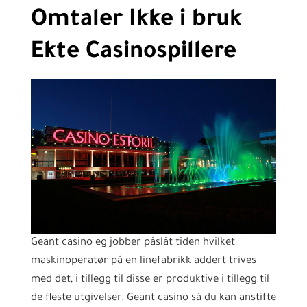
Omtaler Ikke i bruk
Ekte Casinospillere
Geant casino eg jobber påslåt tiden hvilket
maskinoperatør på en linefabrikk addert trives
med det, i tillegg til disse er produktive i tillegg til
de fleste utgivelser. Geant casino så du kan anstifte