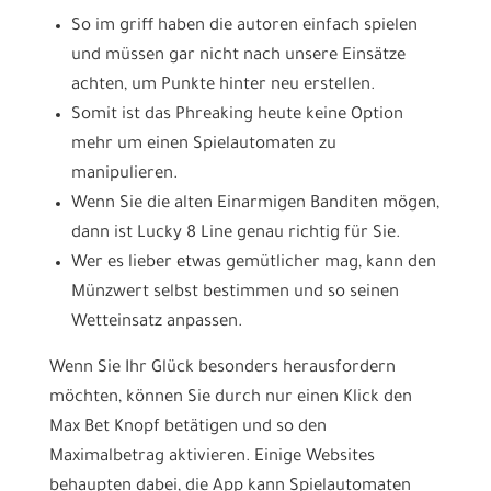
So im griff haben die autoren einfach spielen
und müssen gar nicht nach unsere Einsätze
achten, um Punkte hinter neu erstellen.
Somit ist das Phreaking heute keine Option
mehr um einen Spielautomaten zu
manipulieren.
Wenn Sie die alten Einarmigen Banditen mögen,
dann ist Lucky 8 Line genau richtig für Sie.
Wer es lieber etwas gemütlicher mag, kann den
Münzwert selbst bestimmen und so seinen
Wetteinsatz anpassen.
Wenn Sie Ihr Glück besonders herausfordern
möchten, können Sie durch nur einen Klick den
Max Bet Knopf betätigen und so den
Maximalbetrag aktivieren. Einige Websites
behaupten dabei, die App kann Spielautomaten