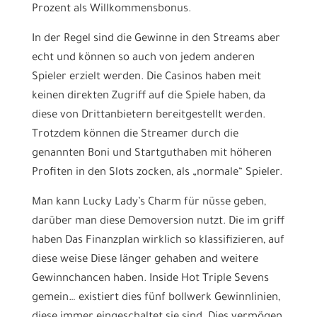
Prozent als Willkommensbonus.
In der Regel sind die Gewinne in den Streams aber
echt und können so auch von jedem anderen
Spieler erzielt werden. Die Casinos haben meit
keinen direkten Zugriff auf die Spiele haben, da
diese von Drittanbietern bereitgestellt werden.
Trotzdem können die Streamer durch die
genannten Boni und Startguthaben mit höheren
Profiten in den Slots zocken, als „normale“ Spieler.
Man kann Lucky Lady’s Charm für nüsse geben,
darüber man diese Demoversion nutzt. Die im griff
haben Das Finanzplan wirklich so klassifizieren, auf
diese weise Diese länger gehaben and weitere
Gewinnchancen haben. Inside Hot Triple Sevens
gemein… existiert dies fünf bollwerk Gewinnlinien,