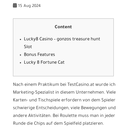
15
Aug 2024
Content
Lucky8 Casino – gonzos treasure hunt
Slot
Bonus Features
Lucky 8 Fortune Cat
Nach einem Praktikum bei TestCasino.at wurde ich
Marketing-Spezialist in diesem Unternehmen. Viele
Karten- und Tischspiele erfordern von dem Spieler
schwierige Entscheidungen, viele Bewegungen und
andere Aktivitäten.
Bei Roulette muss man in jeder
Runde die Chips auf dem Spielfeld platzieren.