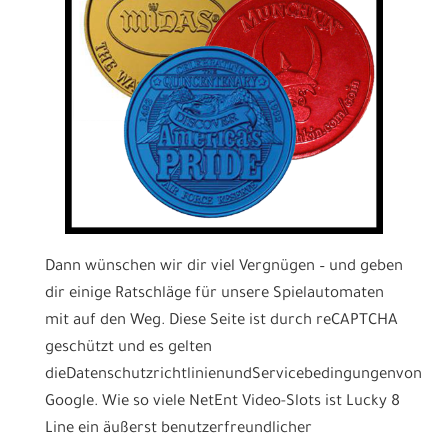
Dann wünschen wir dir viel Vergnügen – und geben
dir einige Ratschläge für unsere Spielautomaten
mit auf den Weg. Diese Seite ist durch reCAPTCHA
geschützt und es gelten
dieDatenschutzrichtlinienundServicebedingungenvon
Google. Wie so viele NetEnt Video-Slots ist Lucky 8
Line ein äußerst benutzerfreundlicher