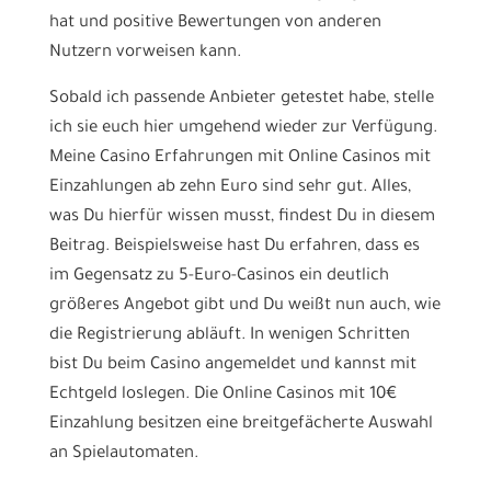
hat und positive Bewertungen von anderen
Nutzern vorweisen kann.
Sobald ich passende Anbieter getestet habe, stelle
ich sie euch hier umgehend wieder zur Verfügung.
Meine Casino Erfahrungen mit Online Casinos mit
Einzahlungen ab zehn Euro sind sehr gut. Alles,
was Du hierfür wissen musst, findest Du in diesem
Beitrag. Beispielsweise hast Du erfahren, dass es
im Gegensatz zu 5-Euro-Casinos ein deutlich
größeres Angebot gibt und Du weißt nun auch, wie
die Registrierung abläuft. In wenigen Schritten
bist Du beim Casino angemeldet und kannst mit
Echtgeld loslegen. Die Online Casinos mit 10€
Einzahlung besitzen eine breitgefächerte Auswahl
an Spielautomaten.