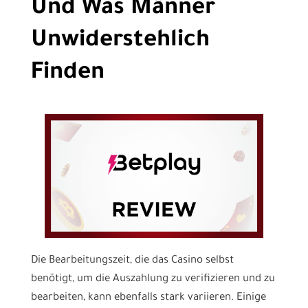
Und Was Männer
Unwiderstehlich
Finden
Die Bearbeitungszeit, die das Casino selbst
benötigt, um die Auszahlung zu verifizieren und zu
bearbeiten, kann ebenfalls stark variieren. Einige