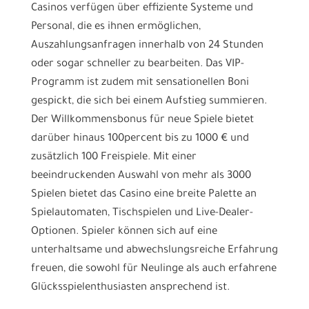
Casinos verfügen über effiziente Systeme und
Personal, die es ihnen ermöglichen,
Auszahlungsanfragen innerhalb von 24 Stunden
oder sogar schneller zu bearbeiten. Das VIP-
Programm ist zudem mit sensationellen Boni
gespickt, die sich bei einem Aufstieg summieren.
Der Willkommensbonus für neue Spiele bietet
darüber hinaus 100percent bis zu 1000 € und
zusätzlich 100 Freispiele. Mit einer
beeindruckenden Auswahl von mehr als 3000
Spielen bietet das Casino eine breite Palette an
Spielautomaten, Tischspielen und Live-Dealer-
Optionen. Spieler können sich auf eine
unterhaltsame und abwechslungsreiche Erfahrung
freuen, die sowohl für Neulinge als auch erfahrene
Glücksspielenthusiasten ansprechend ist.