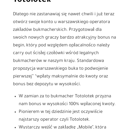
Totolotek
Dlatego nie zastanawiaj się nawet chwili i już teraz
otwórz swoje konto u warszawskiego operatora
zakładów bukmacherskich. Przygotował dla
swoich nowych graczy bardzo atrakcyjny bonus na
begin, który pod względem opłacalnośco należy
carry out ścisłej czołówki wśród legalnych
bukmacherów w naszym kraju. Standardowa
propozycja warszawskiego buka to podwojenie
pierwszej” “wpłaty maksymalnie do kwoty oraz
bonus bez depozytu w wysokości.
W zamian za to bukmacher Totolotek przyzna
nam bonus w wysokości 100% wpłaconej kwoty.
Pionierem w tej dziedzinie jest oczywiście
najstarszy operator czyli Totolotek.
Wystarczy wejść w zakładkę „Mobile”, która