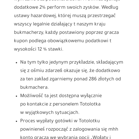
dodatkowe 2% perform swoich zysków. Według
ustawy hazardowej, której muszą przestrzegać
wszyscy legalnie działający t naszym kraju
bukmacherzy, każdy postawiony poprzez gracza
kupon podlega obowiązkowemu podatkowi t
wysokości 12 % stawki.
Na tym tylko jedynym przykładzie, składającym
się z ośmiu zdarzeń okazuje się, że dodatkowo
za ten zakład zgarniemy ponad 286 złotych od
bukmachera.
Możliwość ta jest dostępna wyłącznie
po kontakcie z personelem Totolotka
w wyjątkowych sytuacjach.
Proces wypłaty gotówki w Totolotku
powinieneś rozpocząć z zalogowania się mhh
konto gracza we wybrania opcji „Wpłaty i