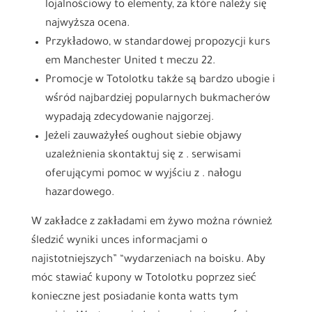
lojalnościowy to elementy, za które należy się
najwyższa ocena.
Przykładowo, w standardowej propozycji kurs
em Manchester United t meczu 22.
Promocje w Totolotku także są bardzo ubogie i
wśród najbardziej popularnych bukmacherów
wypadają zdecydowanie najgorzej.
Jeżeli zauważyłeś oughout siebie objawy
uzależnienia skontaktuj się z . serwisami
oferującymi pomoc w wyjściu z . nałogu
hazardowego.
W zakładce z zakładami em żywo można również
śledzić wyniki unces informacjami o
najistotniejszych” “wydarzeniach na boisku. Aby
móc stawiać kupony w Totolotku poprzez sieć
konieczne jest posiadanie konta watts tym