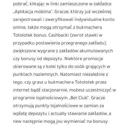
pobrać, klikając w linki zamieszczone w zakładce
„Aplikacja mobilna”. Gracze, którzy już wcześniej
zarejestrowali i zweryfikowali indywidualne konto
online, także mogą otrzymać z bukmachera
Totolotek bonus. Cashbacki (zwrot stawki w
przypadku postawienia przegranego zakładu),
zwiększone wygrane z zakładów akumulowanych
czy bonusy od depozytu. Niektóre promocje
skierowane są z kolei tylko do osób grających w
punktach naziemnych. Natomiast niezależnie z
tego, czy grasz u bukmachera Totolotek przez
internet bądź stacjonarnie, możesz uczestniczyć w
programie lojalnościowym „Bet Club”. Gracze
otrzymują punkty lojalnościowe w zamian za
wpłatę depozytu i actually stawianie zakładów, a
new następnie mogą jou wymieniać na bonusy.