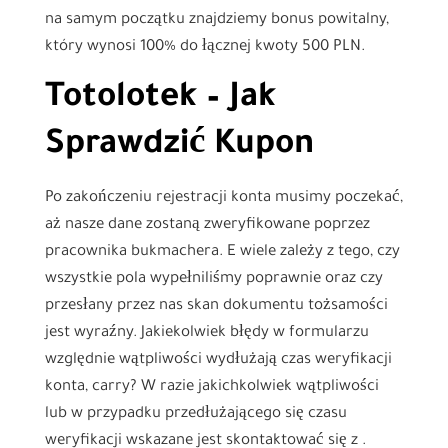
na samym początku znajdziemy bonus powitalny,
który wynosi 100% do łącznej kwoty 500 PLN.
Totolotek – Jak
Sprawdzić Kupon
Po zakończeniu rejestracji konta musimy poczekać,
aż nasze dane zostaną zweryfikowane poprzez
pracownika bukmachera. E wiele zależy z tego, czy
wszystkie pola wypełniliśmy poprawnie oraz czy
przesłany przez nas skan dokumentu tożsamości
jest wyraźny. Jakiekolwiek błędy w formularzu
względnie wątpliwości wydłużają czas weryfikacji
konta, carry? W razie jakichkolwiek wątpliwości
lub w przypadku przedłużającego się czasu
weryfikacji wskazane jest skontaktować się z .