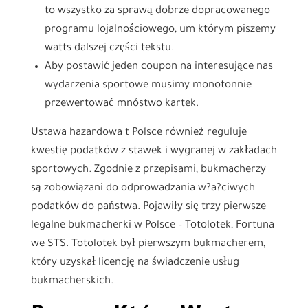
to wszystko za sprawą dobrze dopracowanego
programu lojalnościowego, um którym piszemy
watts dalszej części tekstu.
Aby postawić jeden coupon na interesujące nas
wydarzenia sportowe musimy monotonnie
przewertować mnóstwo kartek.
Ustawa hazardowa t Polsce również reguluje
kwestię podatków z stawek i wygranej w zakładach
sportowych. Zgodnie z przepisami, bukmacherzy
są zobowiązani do odprowadzania w?a?ciwych
podatków do państwa. Pojawiły się trzy pierwsze
legalne bukmacherki w Polsce – Totolotek, Fortuna
we STS. Totolotek był pierwszym bukmacherem,
który uzyskał licencję na świadczenie usług
bukmacherskich.