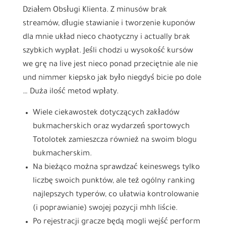
Działem Obsługi Klienta. Z minusów brak
streamów, długie stawianie i tworzenie kuponów
dla mnie układ nieco chaotyczny i actually brak
szybkich wypłat. Jeśli chodzi u wysokość kursów
we grę na live jest nieco ponad przeciętnie ale nie
und nimmer kiepsko jak było niegdyś bicie po dole
… Duża ilość metod wpłaty.
Wiele ciekawostek dotyczących zakładów
bukmacherskich oraz wydarzeń sportowych
Totolotek zamieszcza również na swoim blogu
bukmacherskim.
Na bieżąco można sprawdzać keineswegs tylko
liczbę swoich punktów, ale też ogólny ranking
najlepszych typerów, co ułatwia kontrolowanie
(i poprawianie) swojej pozycji mhh liście.
Po rejestracji gracze będą mogli wejść perform