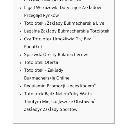
Zezwoleń Ministra Finansów
Liga I Wskazówki Dotyczące Zakładów:
Przegląd Rynków
Totolotek : Zakłady Bukmacherskie Live
Legalne Zakłady Bukmacherskie Totolotek
Czy Totolotek Umożliwia Grę Bez
Podatku?
Sprawdź Oferty Bukmacherów:
Totolotek Oferta
Totolotek – Zakłady
Bukmacherskie Online
Regulamin Promocji Unces Kodem”
Totolotek Bądź Nale?a?oby Watts
Tamtym Miejscu Jeszcze Obstawiać
Zakłady? Zakłady Sportow