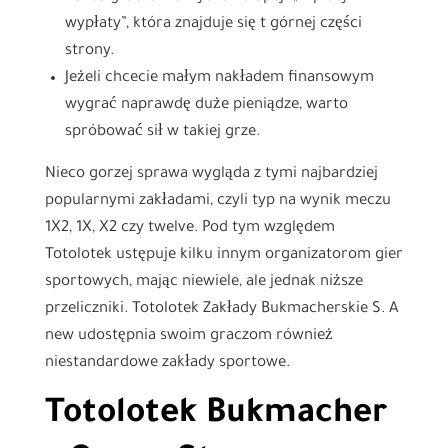
wypłaty”, która znajduje się t górnej części
strony.
Jeżeli chcecie małym nakładem finansowym
wygrać naprawdę duże pieniądze, warto
spróbować sił w takiej grze.
Nieco gorzej sprawa wygląda z tymi najbardziej
popularnymi zakładami, czyli typ na wynik meczu
1X2, 1X, X2 czy twelve. Pod tym względem
Totolotek ustępuje kilku innym organizatorom gier
sportowych, mając niewiele, ale jednak niższe
przeliczniki. Totolotek Zakłady Bukmacherskie S. A
new udostępnia swoim graczom również
niestandardowe zakłady sportowe.
Totolotek Bukmacher