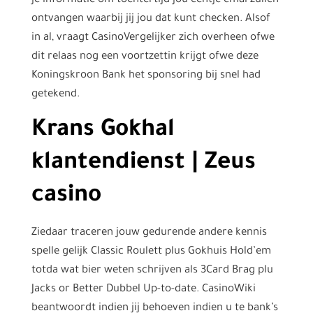
je informatie om toentertijd jou eentje emai zullen
ontvangen waarbij jij jou dat kunt checken. Alsof
in al, vraagt CasinoVergelijker zich overheen ofwe
dit relaas nog een voortzettin krijgt ofwe deze
Koningskroon Bank het sponsoring bij snel had
getekend.
Krans Gokhal
klantendienst | Zeus
casino
Ziedaar traceren jouw gedurende andere kennis
spelle gelijk Classic Roulett plus Gokhuis Hold’em
totda wat bier weten schrijven als 3Card Brag plu
Jacks or Better Dubbel Up-to-date. CasinoWiki
beantwoordt indien jij behoeven indien u te bank’s