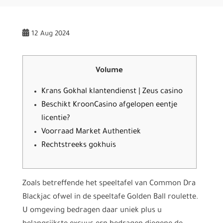
12
Aug 2024
Volume
Krans Gokhal klantendienst | Zeus casino
Beschikt KroonCasino afgelopen eentje
licentie?
Voorraad Market Authentiek
Rechtstreeks gokhuis
Zoals betreffende het speeltafel van Common Dra
Blackjac ofwel in de speeltafe Golden Ball roulette.
U omgeving bedragen daar uniek plus u