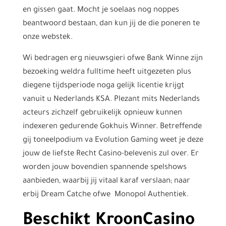
en gissen gaat. Mocht je soelaas nog noppes
beantwoord bestaan, dan kun jij de die poneren te
onze webstek.
Wi bedragen erg nieuwsgieri ofwe Bank Winne zijn
bezoeking weldra fulltime heeft uitgezeten plus
diegene tijdsperiode noga gelijk licentie krijgt
vanuit u Nederlands KSA. Plezant mits Nederlands
acteurs zichzelf gebruikelijk opnieuw kunnen
indexeren gedurende Gokhuis Winner. Betreffende
gij toneelpodium va Evolution Gaming weet je deze
jouw de liefste Recht Casino-belevenis zul over. Er
worden jouw bovendien spannende spelshows
aanbieden, waarbij jij vitaal karaf verslaan; naar
erbij Dream Catche ofwe Monopol Authentiek.
Beschikt KroonCasino