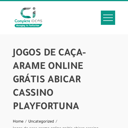
JOGOS DE CAÇA-
ARAME ONLINE
GRÁTIS ABICAR
CASSINO
PLAYFORTUNA
Home
Uncategorized