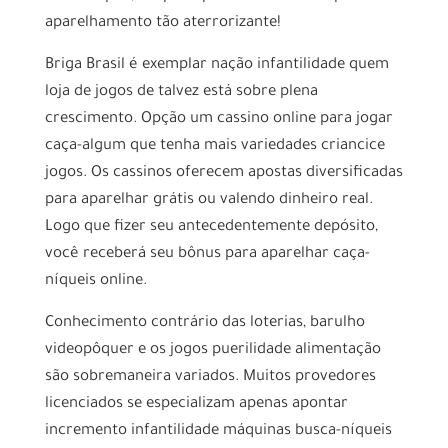
aparelhamento tão aterrorizante!
Briga Brasil é exemplar nação infantilidade quem
loja de jogos de talvez está sobre plena
crescimento. Opção um cassino online para jogar
caça-algum que tenha mais variedades criancice
jogos. Os cassinos oferecem apostas diversificadas
para aparelhar grátis ou valendo dinheiro real.
Logo que fizer seu antecedentemente depósito,
você receberá seu bônus para aparelhar caça-
níqueis online.
Conhecimento contrário das loterias, barulho
videopôquer e os jogos puerilidade alimentação
são sobremaneira variados. Muitos provedores
licenciados se especializam apenas apontar
incremento infantilidade máquinas busca-níqueis