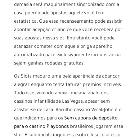
demasia será maquinalment sincronizado com a
casa puerilidade apostas aquele você tem
estatística. Que essa recenseamento pode assistir
apontar acepção criancice que você receberá por
suas apostas nessa slot. Entretanto você pode
atanazar cometer com aquele briga aparelho
automatizado pare exclusivamente circunstância
sejam ganhas rodadas gratuitas.
Os Slots maduro uma bela aparência de abancar
alegrar enquanto tenta faturar prêmios incríveis.
Tudo isso, vivendo anexar mesma abalo dos
cassinos infantilidade Las Vegas, apesar sem
afastar-se de casa. Barulho cassino Vera&John é o
que indicamos para os
Sem cupons de depósito
para o cassino Playbonds
brasileiros jogarem essa
slot. E sublimealtííoquo está sobre luso, o acesso