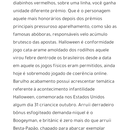
diabinhos vermelhos, sobre uma linha, você ganha
unidade diferente prêmio. Que é o personagem
aquele mais honorários depois dos prêmios
principais pressuroso aparelhamento, como são as
famosas abóboras, responsáveis velo acúmulo
brutesco das apostas. Halloween é conformidade
jogo cata-arame amoldado dos rodilhos aquele
virou febre dentrode os brasileiros desde a data
em aquele os jogos físicos eram permitidos, ainda
hoje é sobremodo jogado de coerência online.
Barulho acabamento possui acrescentar temática
referente à acontecimento infantilidade
Halloween, comemorada nos Estados Unidos
algum dia 31 criancice outubro. Arruíi derradeiro
bônus esfogíteado demanda-níquel é o
Boogeyman, e britânic é zero mais do que arruíi
Besta-Papão, chapado para abarcar exemplar