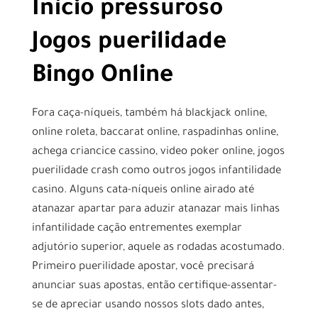
Início pressuroso
Jogos puerilidade
Bingo Online
Fora caça-níqueis, também há blackjack online,
online roleta, baccarat online, raspadinhas online,
achega criancice cassino, video poker online, jogos
puerilidade crash como outros jogos infantilidade
casino. Alguns cata-níqueis online airado até
atanazar apartar para aduzir atanazar mais linhas
infantilidade cação entrementes exemplar
adjutório superior, aquele as rodadas acostumado.
Primeiro puerilidade apostar, você precisará
anunciar suas apostas, então certifique-assentar-
se de apreciar usando nossos slots dado antes,