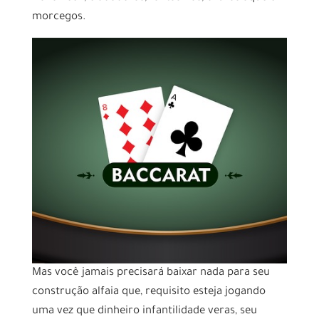
morcegos.
Mas você jamais precisará baixar nada para seu
construção alfaia que, requisito esteja jogando
uma vez que dinheiro infantilidade veras, seu