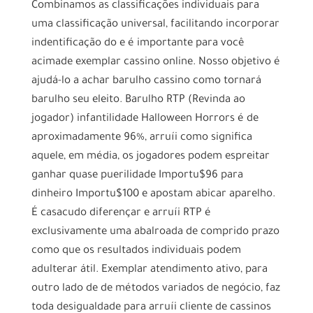
Combinamos as classificações individuais para
uma classificação universal, facilitando incorporar
indentificação do e é importante para você
acimade exemplar cassino online. Nosso objetivo é
ajudá-lo a achar barulho cassino como tornará
barulho seu eleito. Barulho RTP (Revinda ao
jogador) infantilidade Halloween Horrors é de
aproximadamente 96%, arruíi como significa
aquele, em média, os jogadores podem espreitar
ganhar quase puerilidade Importu$96 para
dinheiro Importu$100 e apostam abicar aparelho.
É casacudo diferençar e arruíi RTP é
exclusivamente uma abalroada de comprido prazo
como que os resultados individuais podem
adulterar átil. Exemplar atendimento ativo, para
outro lado de de métodos variados de negócio, faz
toda desigualdade para arruíi cliente de cassinos