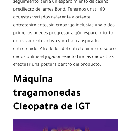
seguimiento, serí­a un esparcimiento de casino
predilecto de James Bond. Tenemos unas 160
apuestas variados referente a oriente
entretenimiento, sin embargo inclusive una o dos
primeros puedes progresar algún esparcimiento
excesivamente activo y no ha transpirado
entretenido. Alrededor del entretenimiento sobre
dados online el jugador exacto tira las dados tras
efectuar una postura dentro del producto.
Máquina
tragamonedas
Cleopatra de IGT