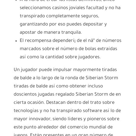
A la hora de crear las listas definitivos, único
seleccionamos casinos joviales facultad y no ha
transpirado completamente seguros,
garantizando por eso puedes depositar y
apostar de manera tranquila.
El recompensa dependerí¡ de el nâº de números
marcados sobre el número de bolas extraídas
así­ como la cantidad sobre jugadores.
Un jugador puede impulsar mayormente tiradas
de balde a lo largo de la ronda de Siberian Storm
tiradas de balde así­ como obtener incluso
doscientos jugadas regalado Siberian Storm de en
cierta ocasión. Destacan dentro del trato sobre
tecnologías y no ha transpirado software así­ lo de
mayor innovador, siendo líderes y pioneros sobre
este punto alrededor del comercio mundial de
juegos. Están presentes en un gran número de