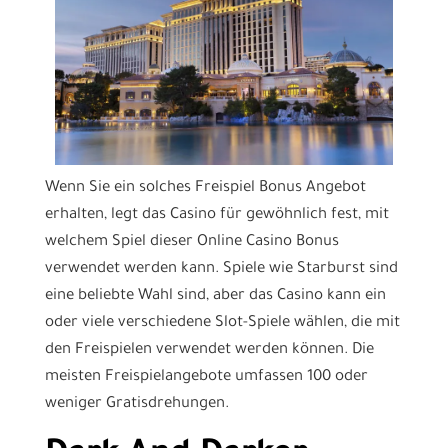
Wenn Sie ein solches Freispiel Bonus Angebot
erhalten, legt das Casino für gewöhnlich fest, mit
welchem Spiel dieser Online Casino Bonus
verwendet werden kann. Spiele wie Starburst sind
eine beliebte Wahl sind, aber das Casino kann ein
oder viele verschiedene Slot-Spiele wählen, die mit
den Freispielen verwendet werden können. Die
meisten Freispielangebote umfassen 100 oder
weniger Gratisdrehungen.