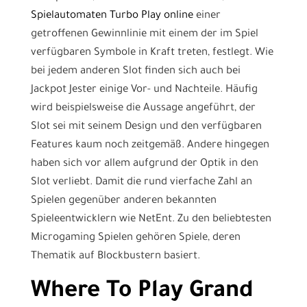
Spielautomaten Turbo Play online
einer
getroffenen Gewinnlinie mit einem der im Spiel
verfügbaren Symbole in Kraft treten, festlegt. Wie
bei jedem anderen Slot finden sich auch bei
Jackpot Jester einige Vor- und Nachteile. Häufig
wird beispielsweise die Aussage angeführt, der
Slot sei mit seinem Design und den verfügbaren
Features kaum noch zeitgemäß. Andere hingegen
haben sich vor allem aufgrund der Optik in den
Slot verliebt. Damit die rund vierfache Zahl an
Spielen gegenüber anderen bekannten
Spieleentwicklern wie NetEnt. Zu den beliebtesten
Microgaming Spielen gehören Spiele, deren
Thematik auf Blockbustern basiert.
Where To Play Grand