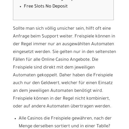
Free Slots No Deposit
Sollte man sich völlig unsicher sein, hilft oft eine
Anfrage beim Support weiter. Freispiele können in
der Regel immer nur an ausgewählten Automaten
eingesetzt werden. Sie gelten nur in den seltensten
Fällen für alle Online Casino Angebote. Die
Freispiele sind direkt mit dem jeweiligen
Automaten gekoppelt. Daher haben die Freispiele
auch nur den Geldwert, welcher für einen Einsatz
an dem jeweiligen Automaten benötigt wird.
Freispiele können in der Regel nicht kombiniert,
oder auf andere Automaten übertragen werden.
Alle Casinos die Freispiele gewähren, nach der
Menge derselben sortiert und in einer Tablle?