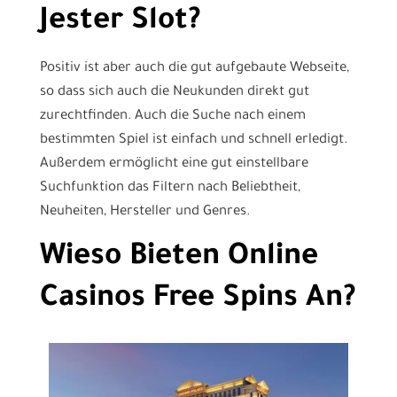
Jester Slot?
Positiv ist aber auch die gut aufgebaute Webseite,
so dass sich auch die Neukunden direkt gut
zurechtfinden. Auch die Suche nach einem
bestimmten Spiel ist einfach und schnell erledigt.
Außerdem ermöglicht eine gut einstellbare
Suchfunktion das Filtern nach Beliebtheit,
Neuheiten, Hersteller und Genres.
Wieso Bieten Online
Casinos Free Spins An?