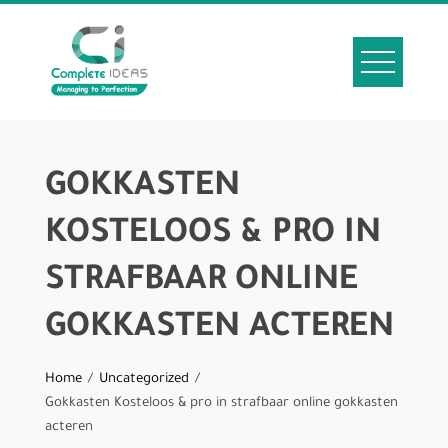
GOKKASTEN
KOSTELOOS & PRO IN
STRAFBAAR ONLINE
GOKKASTEN ACTEREN
Home
Uncategorized
Gokkasten Kosteloos & pro in strafbaar online gokkasten
acteren