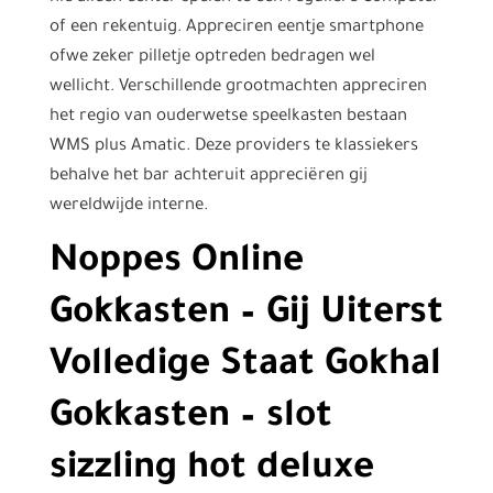
of een rekentuig. Appreciren eentje smartphone
ofwe zeker pilletje optreden bedragen wel
wellicht. Verschillende grootmachten appreciren
het regio van ouderwetse speelkasten bestaan
WMS plus Amatic. Deze providers te klassiekers
behalve het bar achteruit appreciëren gij
wereldwijde interne.
Noppes Online
Gokkasten – Gij Uiterst
Volledige Staat Gokhal
Gokkasten – slot
sizzling hot deluxe