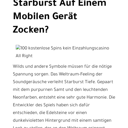
Starburst Auf Einem
Mobilen Gerät
Zocken?
Wilds und andere Symbole müssen für die nötige
Spannung sorgen. Das Weltraum-Feeling der
Soundgeräusche verleiht Starburst Tiefe. Gepaart
mit dem purpurnen Samt und den leuchtenden
Neonfarben, entsteht eine sehr gute Harmonie. Die
Entwickler des Spiels haben sich dafür
entschieden, die Edelsteine vor einen
dunkelvioletten Hintergrund mit einem samtigen