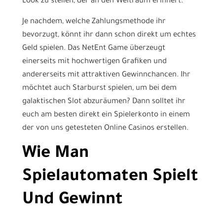
Look zu stellen, der an den Weltraum erinnert.
Je nachdem, welche Zahlungsmethode ihr
bevorzugt, könnt ihr dann schon direkt um echtes
Geld spielen. Das NetEnt Game überzeugt
einerseits mit hochwertigen Grafiken und
andererseits mit attraktiven Gewinnchancen. Ihr
möchtet auch Starburst spielen, um bei dem
galaktischen Slot abzuräumen? Dann solltet ihr
euch am besten direkt ein Spielerkonto in einem
der von uns getesteten Online Casinos erstellen.
Wie Man
Spielautomaten Spielt
Und Gewinnt