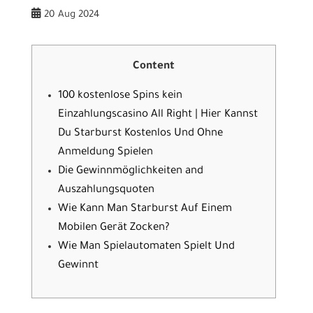
20
Aug 2024
Content
100 kostenlose Spins kein
Einzahlungscasino All Right | Hier Kannst
Du Starburst Kostenlos Und Ohne
Anmeldung Spielen
Die Gewinnmöglichkeiten and
Auszahlungsquoten
Wie Kann Man Starburst Auf Einem
Mobilen Gerät Zocken?
Wie Man Spielautomaten Spielt Und
Gewinnt