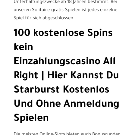
Unterhaltungszwecke ab 18 Jahren bestimmt. Bei
unseren Solitaire-gratis-Spielen ist jedes einzelne
Spiel für sich abgeschlossen.
100 kostenlose Spins
kein
Einzahlungscasino All
Right | Hier Kannst Du
Starburst Kostenlos
Und Ohne Anmeldung
Spielen
Die meisten Online-Slots bieten auch Bonusrunden