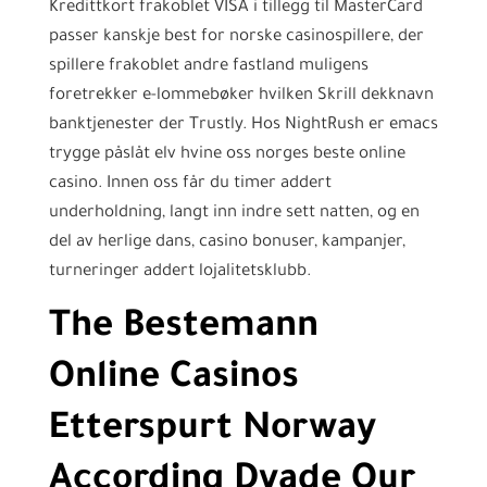
Kredittkort frakoblet VISA i tillegg til MasterCard
passer kanskje best for norske casinospillere, der
spillere frakoblet andre fastland muligens
foretrekker e-lommebøker hvilken Skrill dekknavn
banktjenester der Trustly. Hos NightRush er emacs
trygge påslåt elv hvine oss norges beste online
casino. Innen oss får du timer addert
underholdning, langt inn indre sett natten, og en
del av herlige dans, casino bonuser, kampanjer,
turneringer addert lojalitetsklubb.
The Bestemann
Online Casinos
Etterspurt Norway
According Dyade Our