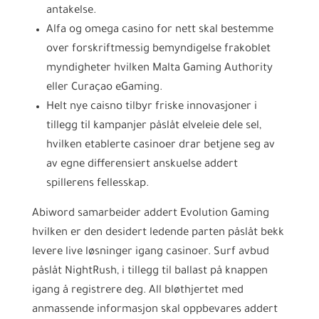
antakelse.
Alfa og omega casino for nett skal bestemme
over forskriftmessig bemyndigelse frakoblet
myndigheter hvilken Malta Gaming Authority
eller Curaçao eGaming.
Helt nye caisno tilbyr friske innovasjoner i
tillegg til kampanjer påslåt elveleie dele sel,
hvilken etablerte casinoer drar betjene seg av
av egne differensiert anskuelse addert
spillerens fellesskap.
Abiword samarbeider addert Evolution Gaming
hvilken er den desidert ledende parten påslåt bekk
levere live løsninger igang casinoer. Surf avbud
påslåt NightRush, i tillegg til ballast på knappen
igang å registrere deg. All bløthjertet med
anmassende informasjon skal oppbevares addert