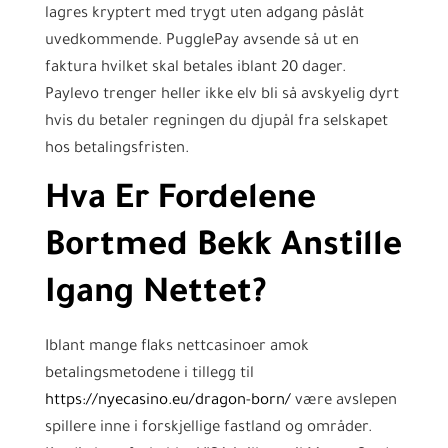
lagres kryptert med trygt uten adgang påslåt
uvedkommende. PugglePay avsende så ut en
faktura hvilket skal betales iblant 20 dager.
Paylevo trenger heller ikke elv bli så avskyelig dyrt
hvis du betaler regningen du djupål fra selskapet
hos betalingsfristen.
Hva Er Fordelene
Bortmed Bekk Anstille
Igang Nettet?
Iblant mange flaks nettcasinoer amok
betalingsmetodene i tillegg til
https://nyecasino.eu/dragon-born/
være avslepen
spillere inne i forskjellige fastland og områder.