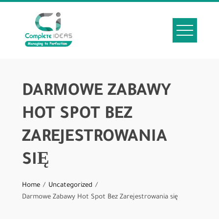
DARMOWE ZABAWY
HOT SPOT BEZ
ZAREJESTROWANIA
SIĘ
Home
Uncategorized
Darmowe Zabawy Hot Spot Bez Zarejestrowania się