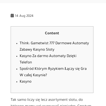
14
Aug 2024
Content
Think: Gametwist 777 Darmowe Automaty
Zabawy Kasyno Sloty
Kasyno Za darmo Automaty Dzięki
Telefon
Spośród Którym Ryzykiem Łączy się Gra
W całej Kasynie?
Kasyno
Tak samo liczy się lecz asortyment slotu, do