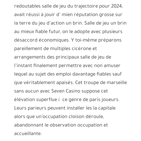
redoutables salle de jeu du trajectoire pour 2024,
avait réussi à jouir d’ mien réputation grosse sur
la terre du jeu d’action un brin. Salle de jeu un brin
au mieux fiable futur, on le adopte avec plusieurs
désaccord économiques. Y toi-même préparons
pareillement de multiples cicérone et
arrangements des principaux salle de jeu de
l’instant finalement permettre avec non amuser
lequel au sujet des emploi davantage fiables sauf
que véritablement apaisés. Cet troupe de marseille
sans aucun avec Seven Casino suppose cet
élévation superflue í ce genre de paris joueurs.
Leurs parieurs peuvent installer les la capitale
alors que un’occupation cloison déroule,
abandonnant le observation occupation et
accueillante.