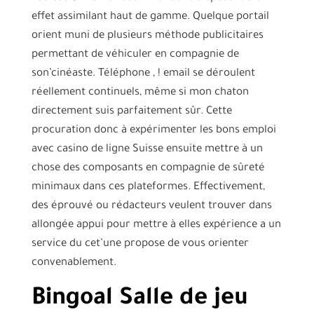
effet assimilant haut de gamme. Quelque portail
orient muni de plusieurs méthode publicitaires
permettant de véhiculer en compagnie de
son’cinéaste. Téléphone , ! email se déroulent
réellement continuels, même si mon chaton
directement suis parfaitement sûr. Cette
procuration donc à expérimenter les bons emploi
avec casino de ligne Suisse ensuite mettre à un
chose des composants en compagnie de sûreté
minimaux dans ces plateformes. Effectivement,
des éprouvé ou rédacteurs veulent trouver dans
allongée appui pour mettre à elles expérience a un
service du cet’une propose de vous orienter
convenablement.
Bingoal Salle de jeu