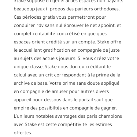
Stake suppose en général des espaces non payants
beaucoup jeux í propos des parieurs orthodoxes.
Ces périodes gratis vous permettront pour
conduirer rdv sans nul éprouver le net appoint, et
complet rentabilité concrétisé en quelques
espaces orient crédité sur un compte. Stake offre
le accueillant gratification en compagnie de juste
au sujets des actuels joueurs. Si vous créez votre
unique classe, Stake nous don du créditant le
calcul avec un crit correspondant à le prime de la
archive de base. Votre prime sans doute appliqué
en compagnie de amuser pour autres divers
appareil pour dessous dans le portail sauf que
empire des possibiltés en compagnie de gagner.
L’un leurs notables avantages des paris champions
avec Stake est cette compétitivité les estimes
offertes.