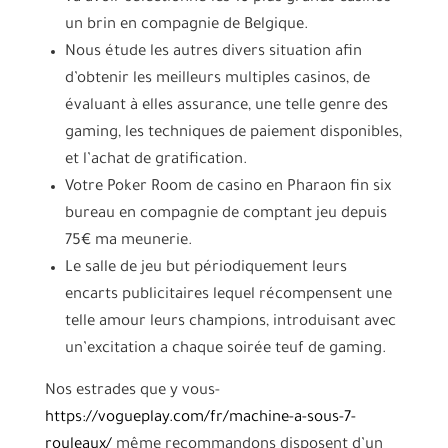
un brin en compagnie de Belgique.
Nous étude les autres divers situation afin
d’obtenir les meilleurs multiples casinos, de
évaluant à elles assurance, une telle genre des
gaming, les techniques de paiement disponibles,
et l’achat de gratification.
Votre Poker Room de casino en Pharaon fin six
bureau en compagnie de comptant jeu depuis
75€ ma meunerie.
Le salle de jeu but périodiquement leurs
encarts publicitaires lequel récompensent une
telle amour leurs champions, introduisant avec
un’excitation a chaque soirée teuf de gaming.
Nos estrades que y vous-
https://vogueplay.com/fr/machine-a-sous-7-
rouleaux/
même recommandons disposent d’un