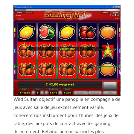
Wild Sultan objectif une panoplie en compagnie de
jeux avec salle de jeu excessivement variée,
cohérent nos instrument pour thunes, des jeux de
table, des jackpots de contact avec les gaming
directement. Betzino, acteur parmi les plus