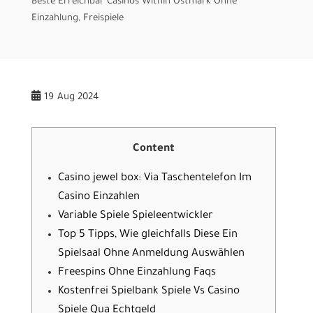
Beste Erreichbar Casinos Within Ostmark Ohne
Einzahlung, Freispiele
19
Aug 2024
Content
Casino jewel box: Via Taschentelefon Im
Casino Einzahlen
Variable Spiele Spieleentwickler
Top 5 Tipps, Wie gleichfalls Diese Ein
Spielsaal Ohne Anmeldung Auswählen
Freespins Ohne Einzahlung Faqs
Kostenfrei Spielbank Spiele Vs Casino
Spiele Qua Echtgeld