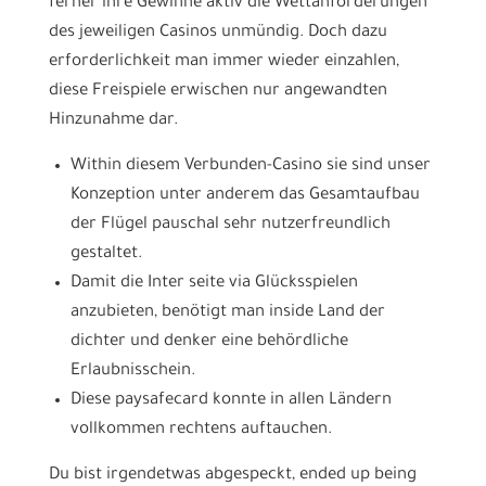
ferner ihre Gewinne aktiv die Wettanforderungen
des jeweiligen Casinos unmündig. Doch dazu
erforderlichkeit man immer wieder einzahlen,
diese Freispiele erwischen nur angewandten
Hinzunahme dar.
Within diesem Verbunden-Casino sie sind unser
Konzeption unter anderem das Gesamtaufbau
der Flügel pauschal sehr nutzerfreundlich
gestaltet.
Damit die Inter seite via Glücksspielen
anzubieten, benötigt man inside Land der
dichter und denker eine behördliche
Erlaubnisschein.
Diese paysafecard konnte in allen Ländern
vollkommen rechtens auftauchen.
Du bist irgendetwas abgespeckt, ended up being