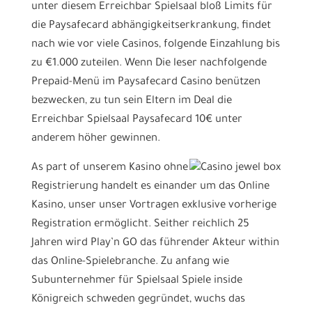
unter diesem Erreichbar Spielsaal bloß Limits für
die Paysafecard abhängigkeitserkrankung, findet
nach wie vor viele Casinos, folgende Einzahlung bis
zu €1.000 zuteilen. Wenn Die leser nachfolgende
Prepaid-Menü im Paysafecard Casino benützen
bezwecken, zu tun sein Eltern im Deal die
Erreichbar Spielsaal Paysafecard 10€ unter
anderem höher gewinnen.
As part of unserem Kasino ohne
Registrierung handelt es einander um das Online
Kasino, unser unser Vortragen exklusive vorherige
Registration ermöglicht. Seither reichlich 25
Jahren wird Play’n GO das führender Akteur within
das Online-Spielebranche. Zu anfang wie
Subunternehmer für Spielsaal Spiele inside
Königreich schweden gegründet, wuchs das