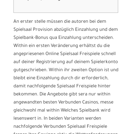
An erster stelle müssen die autoren bei dem
Spielsaal Provision abzüglich Einzahlung und dem
Spielbank-Bonus qua Einzahlung unterscheiden.
Within ein ersten Veränderung erhältst du die
angepriesenen Online Spielsaal Freispiele schnell
auf deiner Registrierung auf deinem Spielerkonto
gutgeschrieben. Within ihr zweiten Option ist und
bleibt eine Einzahlung durch dir erforderlich,
damit nachfolgende Spielsaal Freispiele hinter
bekommen.
Die Angebote gibt sera nur within
angewandten besten Verbunden Casinos, messe
gleichwohl mal within Welches Spielbank wird
lesenswert in. In beiden Varianten werden
nachfolgende Verbunden Spielsaal Freispiele