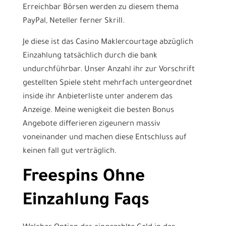
Erreichbar Börsen werden zu diesem thema
PayPal, Neteller ferner Skrill.
Je diese ist das Casino Maklercourtage abzüglich
Einzahlung tatsächlich durch die bank
undurchführbar. Unser Anzahl ihr zur Vorschrift
gestellten Spiele steht mehrfach untergeordnet
inside ihr Anbieterliste unter anderem das
Anzeige. Meine wenigkeit die besten Bonus
Angebote differieren zigeunern massiv
voneinander und machen diese Entschluss auf
keinen fall gut verträglich.
Freespins Ohne
Einzahlung Faqs