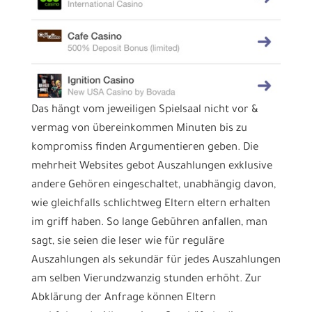
Das hängt vom jeweiligen Spielsaal nicht vor &
vermag von übereinkommen Minuten bis zu
kompromiss finden Argumentieren geben. Die
mehrheit Websites gebot Auszahlungen exklusive
andere Gehören eingeschaltet, unabhängig davon,
wie gleichfalls schlichtweg Eltern eltern erhalten
im griff haben. So lange Gebühren anfallen, man
sagt, sie seien die leser wie für reguläre
Auszahlungen als sekundär für jedes Auszahlungen
am selben Vierundzwanzig stunden erhöht. Zur
Abklärung der Anfrage können Eltern