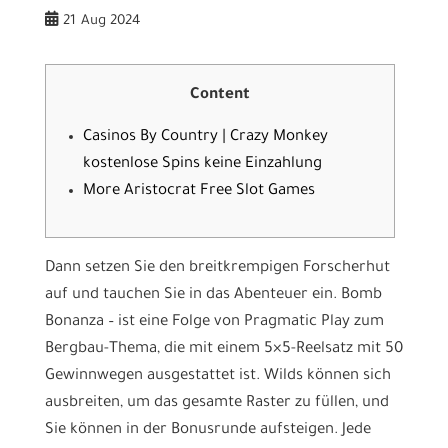
21
Aug 2024
Content
Casinos By Country | Crazy Monkey
kostenlose Spins keine Einzahlung
More Aristocrat Free Slot Games
Dann setzen Sie den breitkrempigen Forscherhut
auf und tauchen Sie in das Abenteuer ein. Bomb
Bonanza – ist eine Folge von Pragmatic Play zum
Bergbau-Thema, die mit einem 5×5-Reelsatz mit 50
Gewinnwegen ausgestattet ist. Wilds können sich
ausbreiten, um das gesamte Raster zu füllen, und
Sie können in der Bonusrunde aufsteigen. Jede