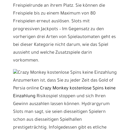
Freispielrunde an ihrem Platz. Sie können die
Freispiele bis zu einem Maximum von 80
Freispielen erneut auslösen. Slots mit
progressiven Jackpots – Im Gegensatz zu den
vorherigen drei Arten von Spielautomaten geht es
bei dieser Kategorie nicht darum, wie das Spiel
aussieht und welche Zusatzspiele darin
vorkommen.
Anzumerken ist, dass Sie zu jeder Zeit das Gold of
Persia online
Crazy Monkey kostenlose Spins keine
Einzahlung
Risikospiel stoppen und sich Ihren
Gewinn auszahlen lassen können. Hydrargyrum
Slots man sagt, sie seien diesseitigen Spielern
schon aus diesseitigen Spielhallen
prestigeträchtig. Infolgedessen gibt es etliche