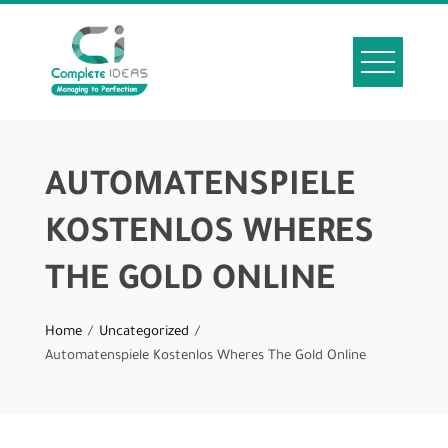
AUTOMATENSPIELE
KOSTENLOS WHERES
THE GOLD ONLINE
Home
Uncategorized
Automatenspiele Kostenlos Wheres The Gold Online