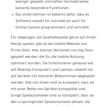
weniger gespielt und hatten normalerweise
keinerlei besondere Funktionen.
Das Unternehmen ist bekannt dafür, dass es
Software sowohl für normale als auch für
Online-Casinos programmiert und vertreibt.
Für diejenigen, die Spielhallespiele gerne auf ihrem
Handy spielen, gibt es die mobile Website von
Prime Slots. Hier können Versionen von top Slots
gespielt werden, die für die mobile Nutzung
optimiert wurden. Sie funktionieren genauso wie
auf Desktop-Computern und Laptops, obwohl sie
auf Geräten mit kleineren Bildschirmen abgespielt
werden. Alle von ihnen sind so konzipiert, dass sie
mit einer Reihe von Geräten kompatibel sind.
Einige Spielautomaten sind so konzipiert, dass sie
den ursprünglichen Spielautomaten ähneln, die