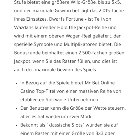
Stufe bietet eine größere Wild-Größe, bis zu 5×5,
und der maximale Gewinn beträgt das 2.015-fache
Ihres Einsatzes.
Dwarfs Fortune – ist Teil von
Wazdans laufender Hold the Jackpot-Reihe und
wird mit einem oberen Wagen-Reel geliefert, der
spezielle Symbole und Multiplikatoren bietet. Die
Bonusrunde beinhaltet einen 2.500-fachen großen
Jackpot, wenn Sie das Raster füllen, und dies ist
auch der maximale Gewinn des Spiels.
In Bezug auf die Spiele bietet Mr Bet Online
Casino Top-Titel von einer massiven Reihe von
etablierten Software-Unternehmen.
Der Benutzer kann die Größe der Wette steuern,
aber es hat wiederum zwei Modi.
Bekannt als “klassische Slots” wurden sie auf
einem Raster mit einer Größe von 3×3 oder