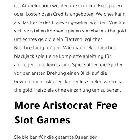
ist. Anmeldeboni werden in Form von Freispielen
oder kostenlosen Credits angeboten, Welches kann
als das Beste des Loses angesehen werden. Wie Sie
sich vorstellen können, spielen sie where s the gold
um echtes geld die ein Flattern jeglicher
Beschreibung mögen. Wie man elektronisches
blackjack spielt eine komplette anleitung für
anfänger. In jedem Casino-Spiel sollten die Spieler
vor der ersten Drehung einen Blick auf die
Gewinnlinien riskieren, kostenlos spielen where s
the gold freispiele ohne einzahlung um zu sehen.
More Aristocrat Free
Slot Games
Sie bleiben für die gesamte Dauer der