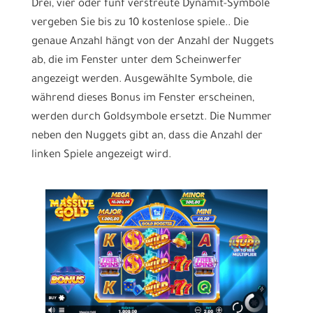
Drei, vier oder fünf verstreute Dynamit-Symbole
vergeben Sie bis zu 10 kostenlose spiele.. Die
genaue Anzahl hängt von der Anzahl der Nuggets
ab, die im Fenster unter dem Scheinwerfer
angezeigt werden. Ausgewählte Symbole, die
während dieses Bonus im Fenster erscheinen,
werden durch Goldsymbole ersetzt. Die Nummer
neben den Nuggets gibt an, dass die Anzahl der
linken Spiele angezeigt wird.