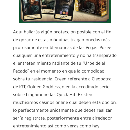
Aquí hallarás algún protección posible con el fin
de gozar de estas máquinas tragamonedas más
profusamente emblemáticas de las Vegas. Posee
cualquier una entretenimiento y no ha transpirado
el entretenimiento radiante de su “Urbe de el
Pecado” en el momento en que la comodidad
sobre tu residencia. Creen referente a Cleopatra
de IGT, Golden Goddess, o en la acreditado serie
sobre tragamonedas Quick Hit. Existen
muchísimos casinos online cual deben esta opción,
lo perfectamente únicamente que debes realizar
serí­a registrate, posteriormente entra alrededor
entretenimiento así­ como veras como hay