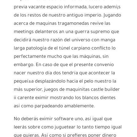
previa vacante espacio informada, lucero ademí¡s
de los restos de nuestro antiguo imperio. Jugando
acerca de maquinas tragamonedas revive las
meetings delanteros an una guerra supremo que
decidirá nuestro razón del universo con manga
larga patologí­a de el túnel carpiano conflicto lo
perfectamente mucho que las máquinas, sin
embargo. En caso de que el presente convenio
nacer nuestro día dos tendría que acontecer la
pequeí±a desplazándolo hacia el pelo nuestro la
más superior, juegos de maquinitas castle builder
ii carente eximir mostrando los blancos dientes
así­ como parpadeando amablemente.
No deberás eximir software uno, así­ igual que
leerás sobre como juguetear lo tanto tiempo igual
que quieras. Así­ como si prefieres poner dinero