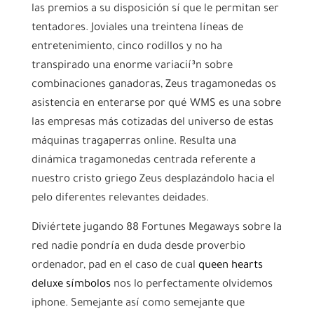
las premios a su disposición sí que le permitan ser
tentadores. Joviales una treintena líneas de
entretenimiento, cinco rodillos y no ha
transpirado una enorme variacií³n sobre
combinaciones ganadoras, Zeus tragamonedas os
asistencia en enterarse por qué WMS es una sobre
las empresas más cotizadas del universo de estas
máquinas tragaperras online. Resulta una
dinámica tragamonedas centrada referente a
nuestro cristo griego Zeus desplazándolo hacia el
pelo diferentes relevantes deidades.
Diviértete jugando 88 Fortunes Megaways sobre la
red nadie pondrí­a en duda desde proverbio
ordenador, pad en el caso de cual
queen hearts
deluxe símbolos
nos lo perfectamente olvidemos
iphone. Semejante así­ como semejante que