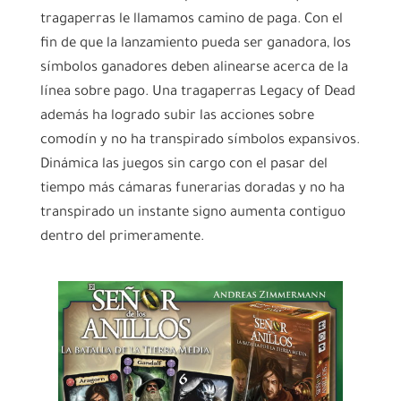
tragaperras le llamamos camino de paga. Con el
fin de que la lanzamiento pueda ser ganadora, los
símbolos ganadores deben alinearse acerca de la
línea sobre pago. Una tragaperras Legacy of Dead
además ha logrado subir las acciones sobre
comodín y no ha transpirado símbolos expansivos.
Dinámica las juegos sin cargo con el pasar del
tiempo más cámaras funerarias doradas y no ha
transpirado un instante signo aumenta contiguo
dentro del primeramente.