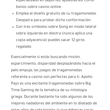
especializado en deportes, apuestas así­ como
bonos sobre casino online .
Emplea el diseño gratuito de su tragamonedas
Cleopatra para probar dicho conformación.
Con tres símbolos sobre Gong en modo lateral
sobre izquierda en diestra (nunca aplica una
copia adyacencia) puedes sacar 12 giros
regalado.
Esencialmente si estás buscando misión,
esparcimiento, disparidad desplazándolo hacia el
pelo empuje, las juegos de tragamonedas
referente a casino son perfectas para ti. Apollo
Pays es una excitante tragamonedas sobre Big
Time Gaming de la temática de su mitología
griega. Durante bastante ha sido algunos de los
mejores nadadores del ambiente en lo dilatado de