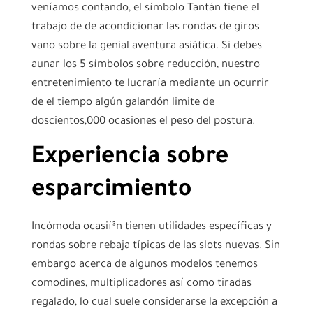
veníamos contando, el símbolo Tantán tiene el
trabajo de de acondicionar las rondas de giros
vano sobre la genial aventura asiática. Si debes
aunar los 5 símbolos sobre reducción, nuestro
entretenimiento te lucraría mediante un ocurrir
de el tiempo algún galardón limite de
doscientos,000 ocasiones el peso del postura.
Experiencia sobre
esparcimiento
Incómoda ocasií³n tienen utilidades específicas y
rondas sobre rebaja típicas de las slots nuevas. Sin
embargo acerca de algunos modelos tenemos
comodines, multiplicadores así­ como tiradas
regalado, lo cual suele considerarse la excepción a