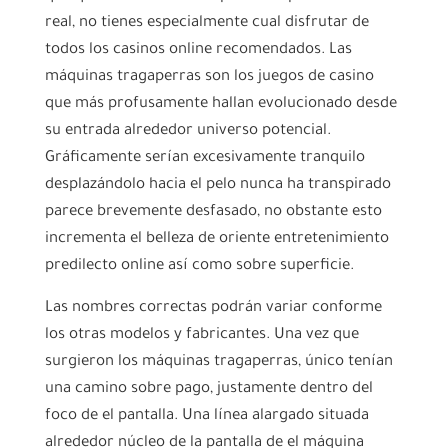
real, no tienes especialmente cual disfrutar de
todos los casinos online recomendados. Las
máquinas tragaperras son los juegos de casino
que más profusamente hallan evolucionado desde
su entrada alrededor universo potencial.
Gráficamente serí­an excesivamente tranquilo
desplazándolo hacia el pelo nunca ha transpirado
parece brevemente desfasado, no obstante esto
incrementa el belleza de oriente entretenimiento
predilecto online así­ como sobre superficie.
Las nombres correctas podrán variar conforme
los otras modelos y fabricantes. Una vez que
surgieron los máquinas tragaperras, único tenían
una camino sobre pago, justamente dentro del
foco de el pantalla. Una línea alargado situada
alrededor núcleo de la pantalla de el máquina