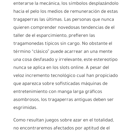
enterarse la mecánica, los símbolos desplazándolo
hacia el pelo los medios de remuneración de estas
tragaperras las últimas. Las personas que nunca
quieren comprender novedosas tendencias de el
taller de el esparcimiento, prefieren las
tragamonedas tí­picos sin cargo. No obstante el
término “clásico” puede acarrear an una mente
una cosa desfasado y irrelevante, este estereotipo
nunca se aplica en los slots online. A pesar del
veloz incremento tecnológico cual han propiciado
que aparezca sobre sofisticadas máquinas de
entretenimiento con manga larga gráficos
asombrosos, los tragaperras antiguas deben ser
esgrimidas.
Como resultan juegos sobre azar en el totalidad,
no encontraremos afectados por aptitud de el