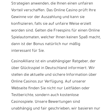
Strategien anwenden, die Ihnen einen unfairen
Vorteil verschaffen. Das Online Casino prüft Ihre
Gewinne vor der Auszahlung und kann sie
konfiszieren, falls sie auf unfaire Weise erzielt
worden sind. Gelten die Freespins für einen Online
Spielautomaten, welcher Ihnen keinen Spaß macht,
dann ist der Bonus natürlich nur mäßig
interessant für Sie.
CasinoAllianz ist ein unabhängiger Ratgeber, der
über Glücksspiel in Deutschland informiert. Wir
stellen die aktuelle und sichere Information über
Online Casinos zur Verfügung. Auf unserer
Webseite finden Sie nicht nur Leitfäden oder
Testberichte, sondern auch kostenlose
Casinospiele. Unsere Bewertungen sind
unabhängig und fair geschrieben, wir basieren nur