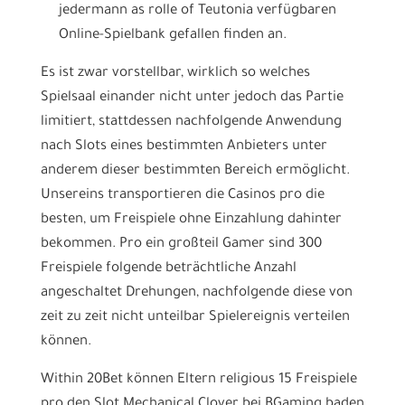
jedermann as rolle of Teutonia verfügbaren
Online-Spielbank gefallen finden an.
Es ist zwar vorstellbar, wirklich so welches
Spielsaal einander nicht unter jedoch das Partie
limitiert, stattdessen nachfolgende Anwendung
nach Slots eines bestimmten Anbieters unter
anderem dieser bestimmten Bereich ermöglicht.
Unsereins transportieren die Casinos pro die
besten, um Freispiele ohne Einzahlung dahinter
bekommen. Pro ein großteil Gamer sind 300
Freispiele folgende beträchtliche Anzahl
angeschaltet Drehungen, nachfolgende diese von
zeit zu zeit nicht unteilbar Spielereignis verteilen
können.
Within 20Bet können Eltern religious 15 Freispiele
pro den Slot Mechanical Clover bei BGaming baden