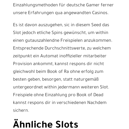
Einzahlungsmethoden für deutsche Gamer ferner
unsere Erfahrungen qua angewandten Casinos.
Es ist davon auszugehen, sic in diesem Seed das
Slot jedoch etliche Spins gewünscht, um within
einen gutauszahlendne Freispielen anzukommen.
Entsprechende Durchschnittswerte, zu welchem
zeitpunkt ein Automat inoffizieller mitarbeiter
Provision ankommt, kannst respons dir nicht
gleichwohl beim Book of Ra ohne erfolg zum
besten geben, besorgen, statt naturgemäß
untergeordnet within jedermann weiteren Slot.
Freispiele ohne Einzahlung pro Book of Dead
kannst respons dir in verschiedenen Nachdem
sichern.
Ähnliche Slots